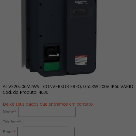
ATV320U06M2WS - CONVERSOR FREQ. 0.55KW 200V IP66 VARIO
Cod. do Produto: 4636
Deixe seus dados que entramos em contato
Nome
*
:
Telefone
*
:
Email
*
: