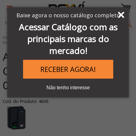
Baixe agora o nosso catálogo completo
Acessar Catálogo com as
principais marcas do
Página Inicial
LINHA AUTOMAÇÃO SCHNEIDER
Inversores e Soft Starters
Inversores de frequência
mercado!
ATV320U06M2WS -
CONVERSOR FREQ.
RECEBER AGORA!
0.55KW 200V IP66 VARIO
Não tenho interesse
Cod. do Produto: 4636