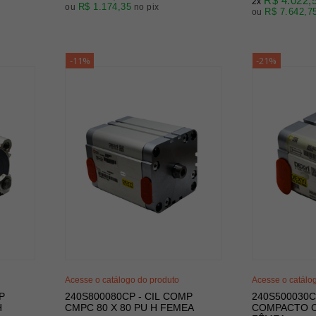
R$ 4.022,
2x
R$ 1.174,35
ou
no pix
R$ 7.642,7
ou
-11%
-21%
Acesse o catálogo do produto
Acesse o catálo
P
240S800080CP - CIL COMP
240S500030C
H
CMPC 80 X 80 PU H FEMEA
COMPACTO CM