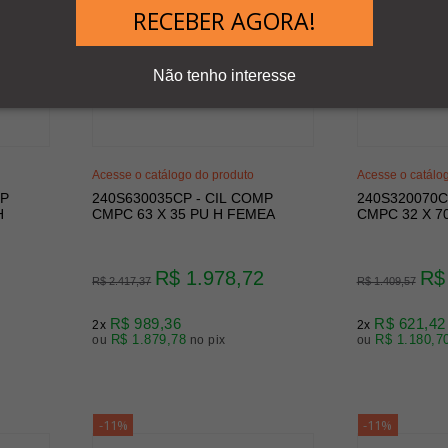
RECEBER AGORA!
Não tenho interesse
Acesse o catálogo do produto
Acesse o catálo
MP
240S630035CP - CIL COMP
240S320070C
H
CMPC 63 X 35 PU H FEMEA
CMPC 32 X 7
R$ 1.978,72
R$
R$ 2.417,37
R$ 1.409,57
R$ 989,36
R$ 621,42
2x
2x
R$ 1.879,78
R$ 1.180,7
ou
no pix
ou
-11%
-11%