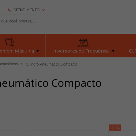
ATENDIMENTO
(92) 2126-7693
(92) 2126-7693
dexyiloja@dexyi.com.br
Homem Máquina
Inversores de Frequência
CLP
Atendimento Online
neumáticos
Cilindro Pneumático Compacto
Pneumático Compacto
Central de Ajuda
-11%