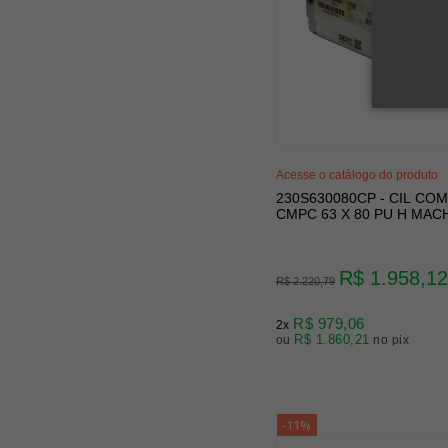
Acesse o catálogo do produto
230S630080CP - CIL CO
CMPC 63 X 80 PU H MAC
R$ 1.958,12
R$ 2.220,79
R$ 979,06
2x
R$ 1.860,21
ou
no pix
-11%