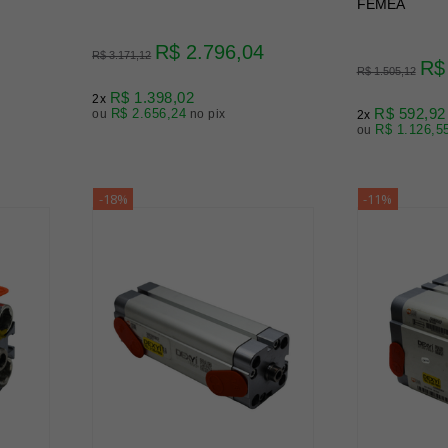
FÊMEA
R$ 2.796,04
R$ 3.171,12
R$
R$ 1.505,12
R$ 1.398,02
2x
R$ 592,92
R$ 2.656,24
ou
no pix
2x
R$ 1.126,5
ou
-18%
-11%