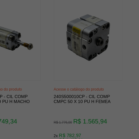
go do produto
Acesse o catálogo do produto
P - CIL COMP
240S500010CP - CIL COMP
0 PU H MACHO
CMPC 50 X 10 PU H FEMEA
749,34
R$ 1.565,94
R$ 1.776,00
R$ 782,97
2x