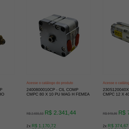
Acesse o catálogo do produto
Acesse o catálo
MP
2400800010CP - CIL COMP
230S120040X
HO
CMPC 80 X 10 PU MAG H FEMEA
CMPC 12 X 4
R$ 2.341,44
R$ 
R$ 2.655,53
R$ 849,86
R$ 1.170,72
R$ 374,67
2x
2x