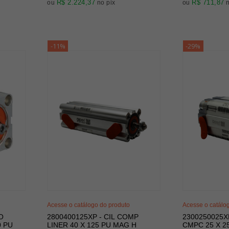
R$ 2.224,37
R$ 711,87
ou
no pix
ou
-11%
-29%
Acesse o catálogo do produto
Acesse o catálo
O
2800400125XP - CIL COMP
2300250025X
0 PU
LINER 40 X 125 PU MAG H
CMPC 25 X 2