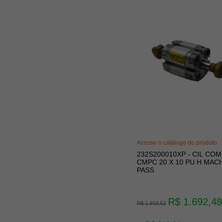
Acesse o catálogo do produto
232S200010XP - CIL CO
CMPC 20 X 10 PU H MAC
PASS
R$ 1.692,48
R$ 1.919,52