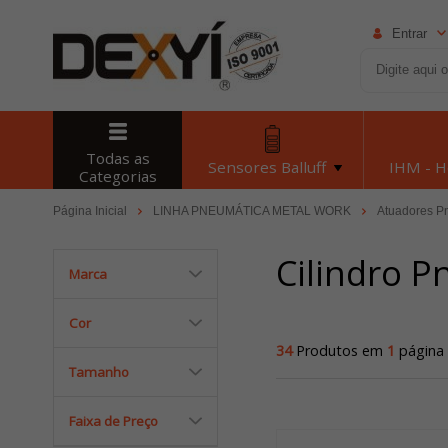
Entrar
Todas as
Sensores Balluff
IHM - 
Categorias
Página Inicial
LINHA PNEUMÁTICA METAL WORK
Atuadores P
Cilindro 
Marca
Cor
34
Produtos em
1
página
Tamanho
Faixa de Preço