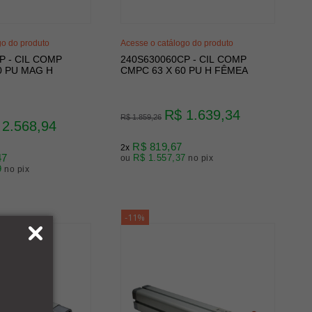
go do produto
Acesse o catálogo do produto
P - CIL COMP
240S630060CP - CIL COMP
0 PU MAG H
CMPC 63 X 60 PU H FÊMEA
R$ 1.639,34
R$ 1.859,26
 2.568,94
R$ 819,67
2x
47
R$ 1.557,37
ou
no pix
9
no pix
-11%