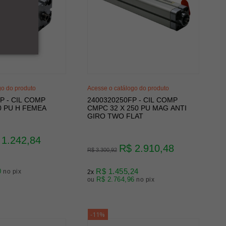
go do produto
Acesse o catálogo do produto
P - CIL COMP
2400320250FP - CIL COMP
0 PU H FEMEA
CMPC 32 X 250 PU MAG ANTI
GIRO TWO FLAT
 1.242,84
R$ 2.910,48
R$ 3.300,92
R$ 1.455,24
0
no pix
2x
R$ 2.764,96
ou
no pix
-11%