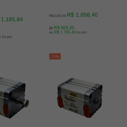
R$ 1.858,40
R$ 2.107,70
 1.185,84
R$ 929,20
2x
R$ 1.765,48
ou
no pix
5
no pix
-11%