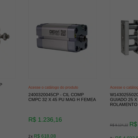
P
Acesse o catálogo do produto
Acesse o catálo
2400320045CP - CIL COMP
W1430255020
CMPC 32 X 45 PU MAG H FEMEA
GUIADO 25 X
ROLAMENTO 
R$ 1.236,16
R$
R$ 9.124,22
R$ 618,08
2x