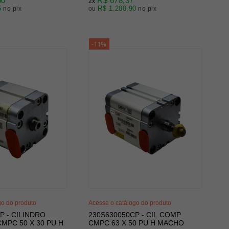
50
R$ 678,37
2x
5
R$ 1.288,90
no pix
ou
no pix
-11%
go do produto
Acesse o catálogo do produto
P - CILINDRO
230S630050CP - CIL COMP
PC 50 X 30 PU H
CMPC 63 X 50 PU H MACHO