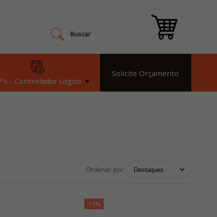
Buscar
Solicite Orçamento
's - Controlador Lógico
Ordenar por:
-17%