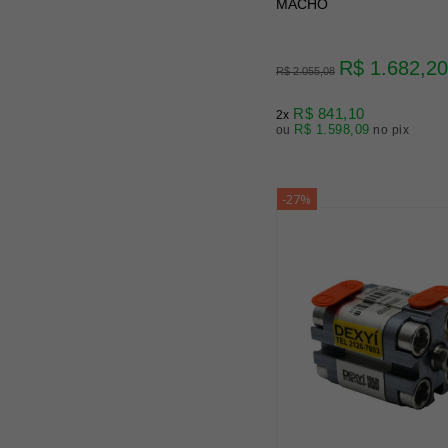
MACHO
R$ 1.682,20
R$ 2.055,08
R$ 841,10
2x
R$ 1.598,09
ou
no pix
-27%