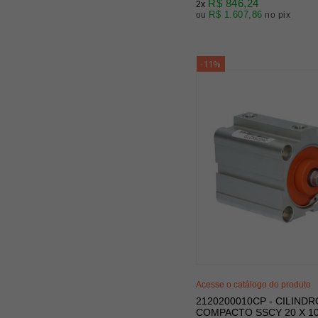
R$ 846,24
2x
R$ 1.607,86
ou
no pix
-11%
Acesse o catálogo do produto
2120200010CP - CILINDR
COMPACTO SSCY 20 X 1