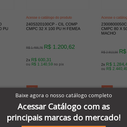
Acesse o catálogo do produto
Acesse o catálo
O
240S320100CP - CIL COMP
2300800050C
0 PU
CMPC 32 X 100 PU H FEMEA
CMPC 80 X 5
MACHO
R$ 1.200,62
R$ 1.466,76
R$
R$ 2.913,56
R$ 600,31
2x
R$ 1.284,
R$ 1.140,59
ou
no pix
2x
R$ 2.440,4
ou
-18%
-11%
Baixe agora o nosso catálogo completo
Acessar Catálogo com as
principais marcas do mercado!