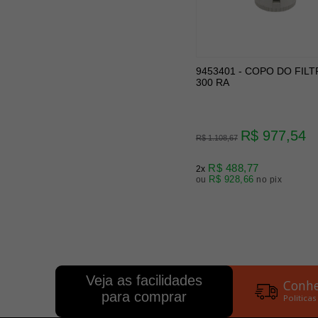
9453401 - COPO DO FILT
300 RA
R$ 977,54
R$ 1.108,67
R$ 488,77
2x
R$ 928,66
ou
no pix
Veja as facilidades
Conhe
para comprar
Politicas