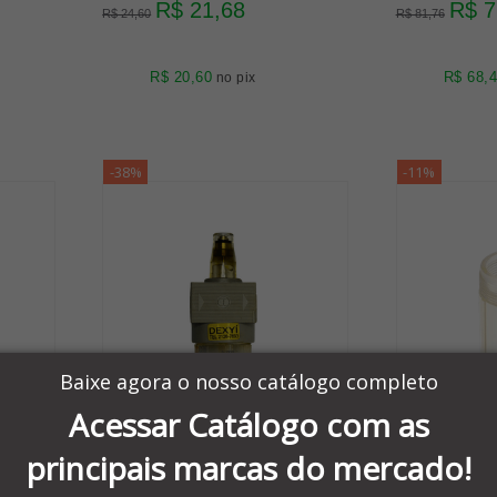
R$ 21,68
R$ 7
R$ 24,60
R$ 81,76
R$ 20,60
R$ 68,
no pix
-38%
-11%
Baixe agora o nosso catálogo completo
Acessar Catálogo com as
principais marcas do mercado!