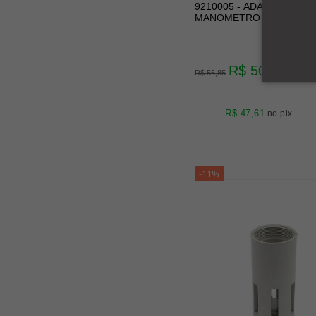
9210005 - ADAPTADOR 1/
MANOMETRO 1/8 SY2
R$ 50,12
R$ 56,85
R$ 47,61
no pix
-11%