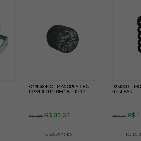
C4295340C - MANOPLA REG
9250611 - M
O
PRS/FILTRO REG BIT 0~12
0 ~ 4 BAR
R$ 30,32
R$ 1
R$ 34,38
R$ 18,93
R$ 28,80
R$ 15,
no pix