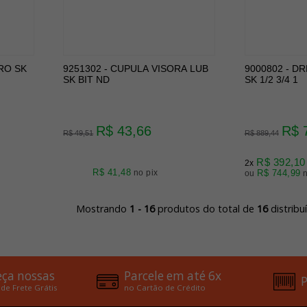
RO SK
9251302 - CUPULA VISORA LUB
9000802 - DRE
SK BIT ND
SK 1/2 3/4 1
R$ 43,66
R$ 
R$ 49,51
R$ 889,44
R$ 392,10
2x
R$ 41,48
no pix
R$ 744,99
ou
Mostrando
1 - 16
produtos do total de
16
distrib
ça nossas
Parcele em até 6x
P
 de Frete Grátis
no Cartão de Crédito