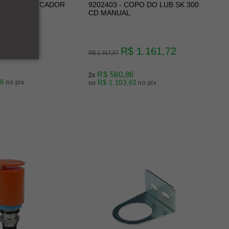
OPO LUBRIFICADOR
9202403 - COPO DO LUB SK 300
CD MANUAL
2,08
R$ 1.161,72
R$ 1.317,57
R$ 580,86
2x
48
no pix
R$ 1.103,63
ou
no pix