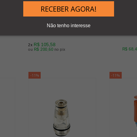
4 P/
5203001 - LUBRIFICADOR BIT
9251402 - C
RECEBER AGORA!
1/4
BIT
Não tenho interesse
R$ 211,16
R$ 7
R$ 344,52
R$ 81,76
R$ 105,58
2x
R$ 68,
R$ 200,60
ou
no pix
-11%
-11%