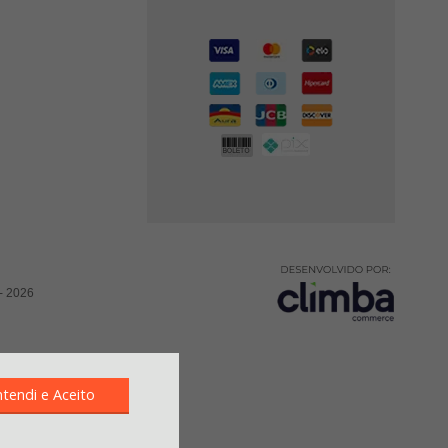
-
2026
ntendi e Aceito