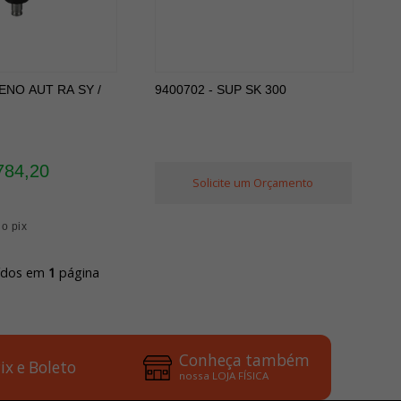
NO AUT RA SY /
9400702 - SUP SK 300
784,20
Solicite um Orçamento
no pix
uídos em
1
página
Conheça também
ix e Boleto
nossa LOJA FÍSICA