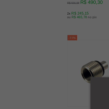
R$ 490,30
R$ 556,08
R$ 245,15
2x
R$ 465,78
ou
no pix
-11%