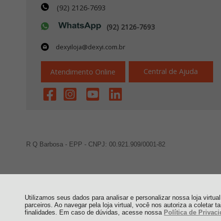
(92) 2126-7693
(92) 2126-7693
dexyiloja@dexyi.com.br
Central de Ajuda
Atendimento Online
R Q Barbosa - EPP - CNPJ: 00.921.909/0001-82
Utilizamos seus dados para analisar e personalizar nossa loja virtu
parceiros. Ao navegar pela loja virtual, você nos autoriza a coletar t
finalidades. Em caso de dúvidas, acesse nossa
Política de Privac