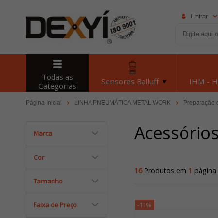
Entrar
Todas as
Sensores Balluff
IHM - 
Categorias
Página Inicial
LINHA PNEUMÁTICA METAL WORK
Preparação 
Acessório
Marca
Cor
16
Produtos em
1
página
Tamanho
Faixa de Preço
-11%