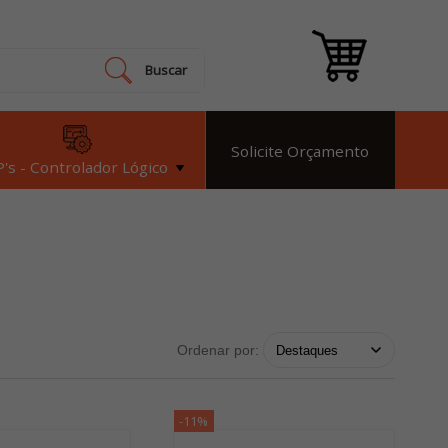
Buscar
Solicite Orçamento
's - Controlador Lógico
Ordenar por:
-11%