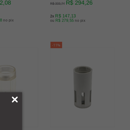
2,08
R$ 294,26
R$ 333,74
R$ 147,13
2x
48
no pix
R$ 279,55
ou
no pix
-11%