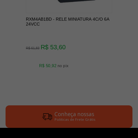
RXM4AB1BD - RELE MINIATURA 4C/O 6A
24VCC
R$ 53,60
R$ 61,83
R$ 50,92
no pix
Conheça nossas
Politicas de Frete Grátis
Parcele em até 6x