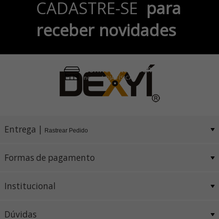
CADASTRE-SE
para
no Cartão de Crédito
receber novidades
Pix e Boleto
Conheça também
nossa LOJA FÍSICA
Entrega |
Rastrear Pedido
Formas de pagamento
Institucional
Dúvidas