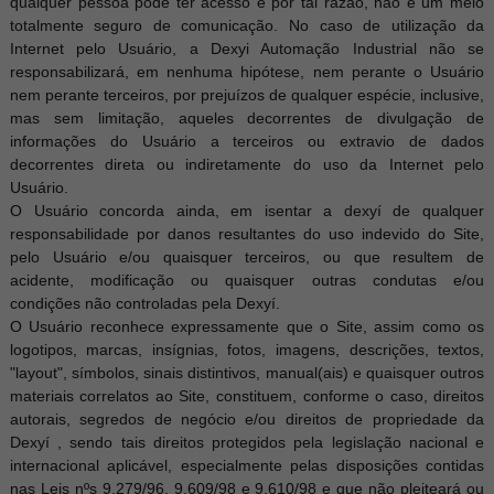
qualquer pessoa pode ter acesso e por tal razão, não é um meio
totalmente seguro de comunicação. No caso de utilização da
Internet pelo Usuário, a Dexyi Automação Industrial não se
responsabilizará, em nenhuma hipótese, nem perante o Usuário
nem perante terceiros, por prejuízos de qualquer espécie, inclusive,
mas sem limitação, aqueles decorrentes de divulgação de
informações do Usuário a terceiros ou extravio de dados
decorrentes direta ou indiretamente do uso da Internet pelo
Usuário.
O Usuário concorda ainda, em isentar a dexyí de qualquer
responsabilidade por danos resultantes do uso indevido do Site,
pelo Usuário e/ou quaisquer terceiros, ou que resultem de
acidente, modificação ou quaisquer outras condutas e/ou
condições não controladas pela Dexyí.
O Usuário reconhece expressamente que o Site, assim como os
logotipos, marcas, insígnias, fotos, imagens, descrições, textos,
"layout", símbolos, sinais distintivos, manual(ais) e quaisquer outros
materiais correlatos ao Site, constituem, conforme o caso, direitos
autorais, segredos de negócio e/ou direitos de propriedade da
Dexyí , sendo tais direitos protegidos pela legislação nacional e
internacional aplicável, especialmente pelas disposições contidas
nas Leis nºs 9.279/96, 9.609/98 e 9.610/98 e que não pleiteará ou