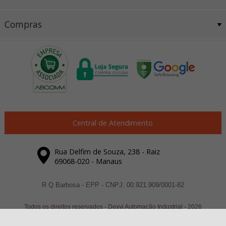
Compras
Central de Atendimento
Rua Delfim de Souza, 238 - Raiz
69068-020 - Manaus
R Q Barbosa - EPP - CNPJ: 00.921.909/0001-82
Todos os direitos reservados
-
Dexyi Automação Industrial
-
2026