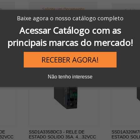
o
Solicite um Orçamento
Solicit
Baixe agora o nosso catálogo completo
Acessar Catálogo com as
principais marcas do mercado!
RECEBER AGORA!
Não tenho interesse
DE
SSD1A335BDC3 - RELE DE
SSD1A320M7R
.32VCC
ESTADO SOLIDO 35A. 4...32VCC
ESTADO SOLI