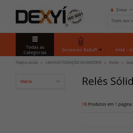
Entrar
Todas as
Sensores Balluff
IHM - 
Categorias
Página Inicial
LINHA AUTOMAÇÃO SCHNEIDER
Relés
Rel
Relés Sóli
Marca
18
Produtos em
1
página