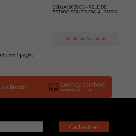
SSD1A320BDC3 - RELE DE
ESTADO SOLIDO 20A. 4...32VCC
Solicite um Orçamento
uídos em
1
página
Conheça também
ix e Boleto
nossa LOJA FÍSICA