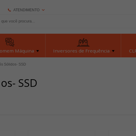
ATENDIMENTO
(92) 2126-7693
(92) 2126-7693
dexyiloja@dexyi.com.br
Homem Máquina
Inversores de Frequência
CLP
Atendimento Online
és Sólidos- SSD
dos- SSD
Central de Ajuda