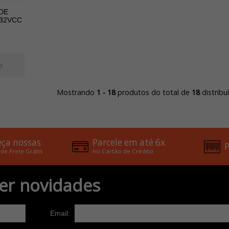
DE
.32VCC
o
Mostrando
1 - 18
produtos do total de
18
distrib
ça nossas
Parcele em até 6x
P
 de Frete Grátis
no Cartão de Crédito
er novidades
Email: