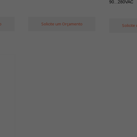
90...280VAC
o
Solicite um Orçamento
Solicit