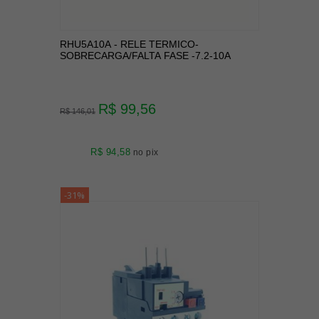
RHU5A10A - RELE TERMICO-
SOBRECARGA/FALTA FASE -7.2-10A
R$ 99,56
R$ 146,01
R$ 94,58
no pix
-31%