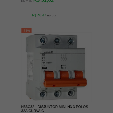
R$ 51,02
R$ 74,82
R$ 48,47
no pix
-31%
N33C32 - DISJUNTOR MINI N3 3 POLOS
32A CURVA C