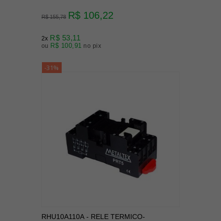
R$ 106,22
R$ 155,78
R$ 53,11
2x
R$ 100,91
ou
no pix
-31%
RHU10A110A - RELE TERMICO-