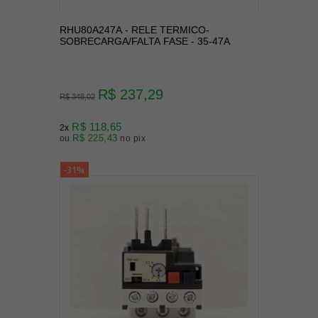
RHU80A247A - RELE TERMICO-
SOBRECARGA/FALTA FASE - 35-47A
R$ 237,29
R$ 348,02
R$ 118,65
2x
R$ 225,43
ou
no pix
-31%