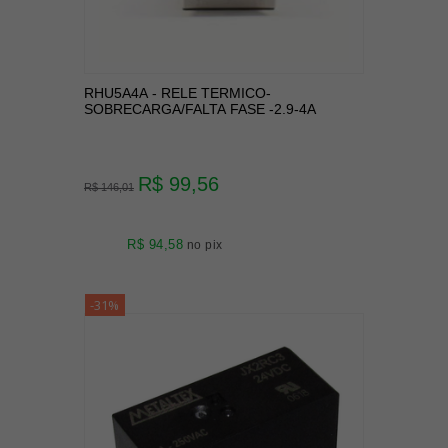
RHU5A4A - RELE TERMICO-
SOBRECARGA/FALTA FASE -2.9-4A
R$ 99,56
R$ 146,01
R$ 94,58
no pix
-31%