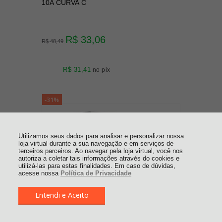
10A CURVA C
R$ 33,06
R$ 48,49
R$ 31,41
no pix
-31%
Utilizamos seus dados para analisar e personalizar nossa
loja virtual durante a sua navegação e em serviços de
terceiros parceiros. Ao navegar pela loja virtual, você nos
autoriza a coletar tais informações através do cookies e
utilizá-las para estas finalidades. Em caso de dúvidas,
acesse nossa
Política de Privacidade
Entendi e Aceito