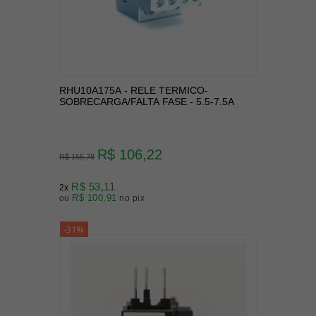
RHU10A175A - RELE TERMICO-
SOBRECARGA/FALTA FASE - 5.5-7.5A
R$ 106,22
R$ 155,78
R$ 53,11
2x
R$ 100,91
ou
no pix
-31%