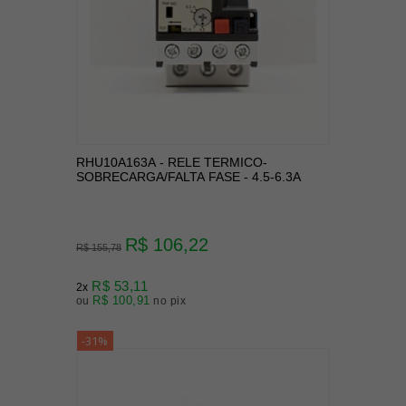
RHU10A163A - RELE TERMICO-
SOBRECARGA/FALTA FASE - 4.5-6.3A
R$ 106,22
R$ 155,78
R$ 53,11
2x
R$ 100,91
ou
no pix
-31%