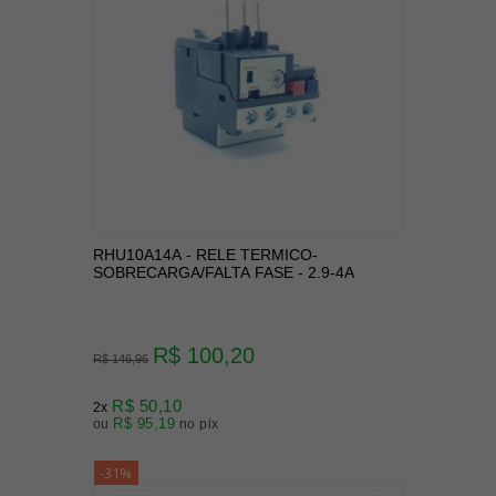
RHU10A14A - RELE TERMICO-
SOBRECARGA/FALTA FASE - 2.9-4A
R$ 100,20
R$ 146,96
R$ 50,10
2x
R$ 95,19
ou
no pix
-31%