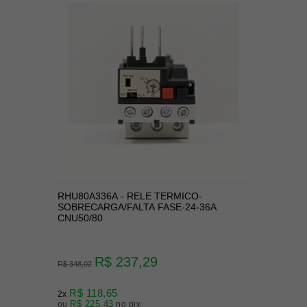
RHU80A336A - RELE TERMICO-
SOBRECARGA/FALTA FASE-24-36A
CNU50/80
R$ 237,29
R$ 348,02
R$ 118,65
2x
R$ 225,43
ou
no pix