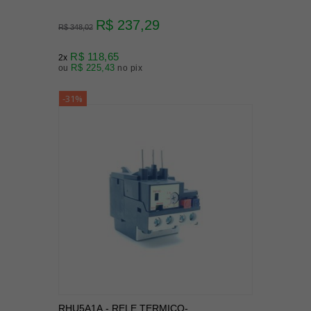
R$ 237,29
R$ 348,02
R$ 118,65
2x
R$ 225,43
ou
no pix
-31%
RHU5A1A - RELE TERMICO-