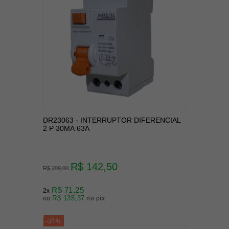
DR23063 - INTERRUPTOR DIFERENCIAL
2 P 30MA 63A
R$ 142,50
R$ 209,00
R$ 71,25
2x
R$ 135,37
ou
no pix
-31%