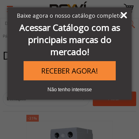
Baixe agora o nosso catálogo completo
Acessar Catálogo com as
principais marcas do
Página Inicial
COMANDOS & SINALIZAÇÕES
Disjuntores
mercado!
Disjuntores
RECEBER AGORA!
38
Ordenar por:
Não tenho interesse
Filtrar
-31%