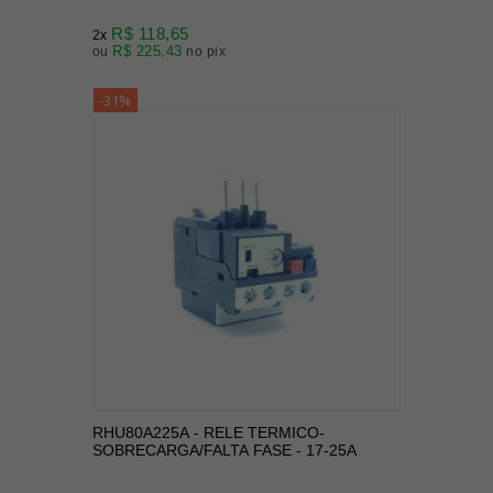
R$ 118,65
2x
R$ 225,43
ou
no pix
-31%
RHU80A225A - RELE TERMICO-
SOBRECARGA/FALTA FASE - 17-25A