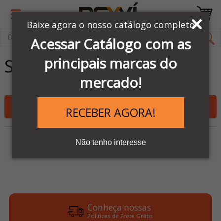
Baixe agora o nosso catálogo completo
Acessar Catálogo com as
principais marcas do
SERVO ACIONAMENTOS
mercado!
Filtrar
RECEBER AGORA!
Nenhum registro encontrado.
Não tenho interesse
Conheça nossas
Politicas de Frete Grátis