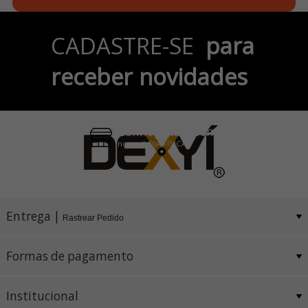
Parcele em até 6x
CADASTRE-SE
para
no Cartão de Crédito
receber novidades
Pix e Boleto
Conheça também
nossa LOJA FÍSICA
Entrega |
Rastrear Pedido
Formas de pagamento
Institucional