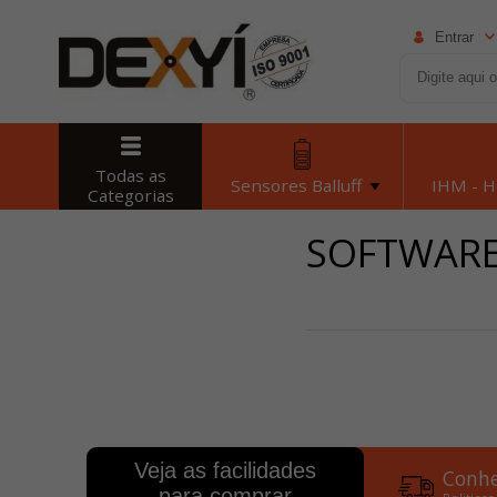
Entrar
Todas as
Sensores Balluff
IHM - 
Categorias
SOFTWAR
Veja as facilidades
Conhe
para comprar