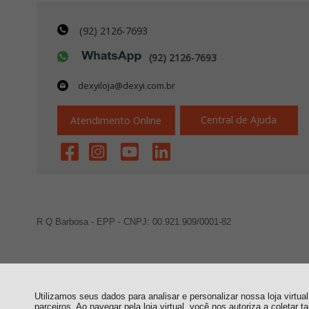
(92) 2126-7693
(92) 2126-7693
dexyiloja@dexyi.com.br
Central de Ajuda
Atendimento Online
R Q Barbosa - EPP - CNPJ: 00.921.909/0001-82
Utilizamos seus dados para analisar e personalizar nossa loja virtu
parceiros. Ao navegar pela loja virtual, você nos autoriza a coletar t