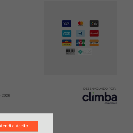
-
2026
ntendi e Aceito