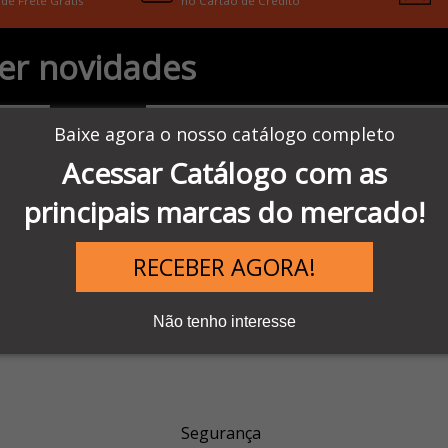
 de Frete Grátis
no Cartão de Crédito
er novidades
Email:
Baixe agora o nosso catálogo completo
Acessar Catálogo com as
principais marcas do mercado!
Institucional
Dúvidas
Política de Privacidade
Troca, Devolução, Garan
RECEBER AGORA!
Política de Entrega
Fale Conosco
Não tenho interesse
Localização
Sobre a Dexyi
Segurança