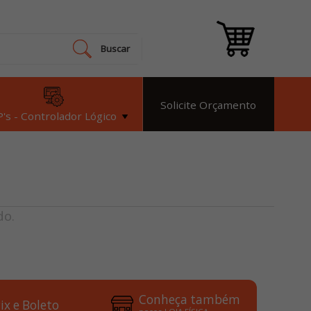
Buscar
Solicite Orçamento
's - Controlador Lógico
do.
Conheça também
ix e Boleto