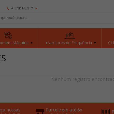
ATENDIMENTO
(92) 2126-7693
(92) 2126-7693
dexyiloja@dexyi.com.br
Homem Máquina
Inversores de Frequência
CLP
Atendimento Online
ES
Central de Ajuda
Nenhum registro encontra
ça nossas
Parcele em até 6x
P