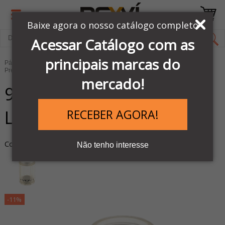
Baixe agora o nosso catálogo completo
Acessar Catálogo com as
principais marcas do
Página Inicial
LINHA PNEUMÁTICA METAL WORK
Preparação de Ar comprimido
Acessórios
mercado!
9251402 - COPO
LUBRIFICADOR BIT
RECEBER AGORA!
Cod. do Produto: 37960
Não tenho interesse
-11%