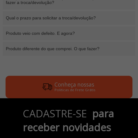
fazer a troca/devolução?
Qual o prazo para solicitar a troca/devolução?
Produto veio com defeito. E agora?
Produto diferente do que comprei. O que fazer?
Conheça nossas
Politicas de Frete Grátis
Parcele em até 6x
CADASTRE-SE
para
no Cartão de Crédito
receber novidades
Pix e Boleto