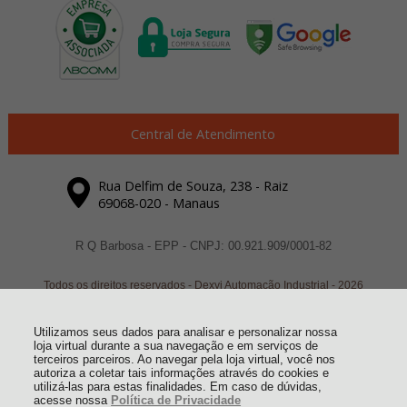
Central de Atendimento
Rua Delfim de Souza, 238 - Raiz
69068-020 - Manaus
R Q Barbosa - EPP - CNPJ: 00.921.909/0001-82
Todos os direitos reservados
-
Dexyi Automação Industrial
-
2026
Utilizamos seus dados para analisar e personalizar nossa
loja virtual durante a sua navegação e em serviços de
terceiros parceiros. Ao navegar pela loja virtual, você nos
autoriza a coletar tais informações através do cookies e
utilizá-las para estas finalidades. Em caso de dúvidas,
acesse nossa
Política de Privacidade