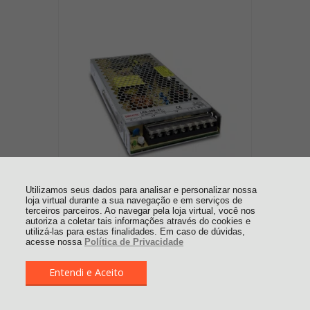
3924 - FONTE CHAVEADA ENTRADA
Utilizamos seus dados para analisar e personalizar nossa
110/220VCA - SAÍDA: 24VCC DE 200W
loja virtual durante a sua navegação e em serviços de
8,8A (PADRÃO AMERICANO) - LRS-200-
terceiros parceiros. Ao navegar pela loja virtual, você nos
autoriza a coletar tais informações através do cookies e
24V
utilizá-las para estas finalidades. Em caso de dúvidas,
acesse nossa
Política de Privacidade
R$ 377,60
Entendi e Aceito
R$ 188,80
2x