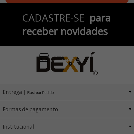
Parcele em até 6x
CADASTRE-SE
para
no Cartão de Crédito
receber novidades
Pix e Boleto
Conheça também
nossa LOJA FÍSICA
Entrega |
Rastrear Pedido
Formas de pagamento
Institucional