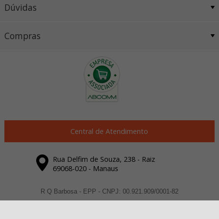
Dúvidas
Compras
Central de Atendimento
Rua Delfim de Souza, 238 - Raiz
69068-020 - Manaus
R Q Barbosa - EPP - CNPJ: 00.921.909/0001-82
Todos os direitos reservados
-
Dexyi Automação Industrial
-
2026