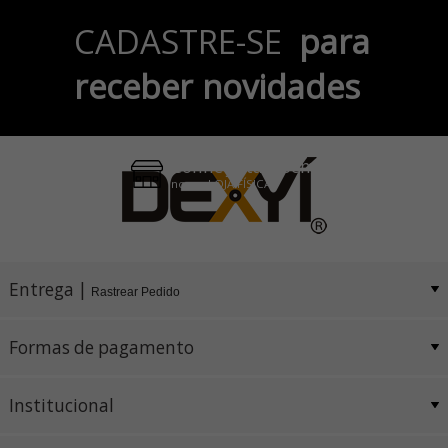
Parcele em até 6x
CADASTRE-SE
para
no Cartão de Crédito
receber novidades
Pix e Boleto
Conheça também
nossa LOJA FÍSICA
Entrega |
Rastrear Pedido
Formas de pagamento
Institucional