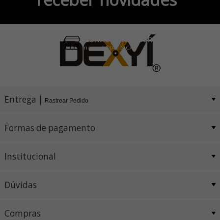
Pix e Boleto
Conheça também
nossa LOJA FÍSICA
Entrega |
Rastrear Pedido
Formas de pagamento
Institucional
Dúvidas
Compras