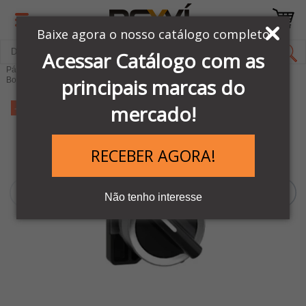
Baixe agora o nosso catálogo completo
Acessar Catálogo com as
Página Inicial
LINHA AUTOMAÇÃO SCHNEIDER
principais marcas do
Botões e comandos Elétricos
Linha de Botões XA2
mercado!
-16%
RECEBER AGORA!
Não tenho interesse