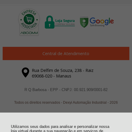
Central de Atendimento
Rua Delfim de Souza, 238 - Raiz
69068-020 - Manaus
R Q Barbosa - EPP - CNPJ: 00.921.909/0001-82
Todos os direitos reservados
-
Dexyi Automação Industrial
-
2026
Utilizamos seus dados para analisar e personalizar nossa
loja virtual durante a sua navegação e em serviços de