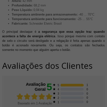
Altura:
42 mm
Profundidade:
68,2 mm
Peso Líquido:
0,04 kg
Temperatura ambiente para armazenamento:
-40 ... 70°C
Temperatura ambiente para funcionamento:
-25 ... 55°C
Fabricante:
Schneider Eletric Brasil
O principal destaque é
a segurança que essa opção traz quando
acontece a falta de energia elétrica
. Isso porque mesmo com contato
de selo o circuito será desligado e a religação é feita apenas quando o
botão é acionado novamente. Ou seja, os contatos são fechados
somente no momento que alguém aperta o botão.
Avaliações dos Clientes
5
Avaliação
1
5
Geral
0
4
0
3
0
2
0
1
Baseado em
1
Avaliação