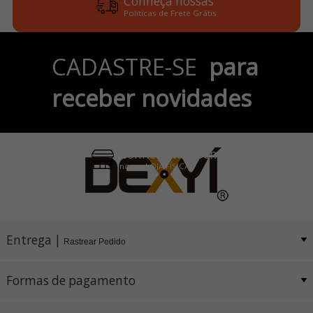
Conheça nossas
Politicas de Frete Grátis
Parcele em até 6x
CADASTRE-SE
para
no Cartão de Crédito
receber novidades
Pix e Boleto
Conheça também
nossa LOJA FÍSICA
Entrega |
Rastrear Pedido
Formas de pagamento