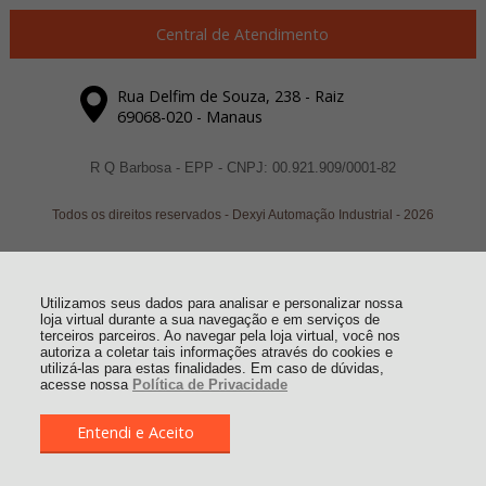
Central de Atendimento
Rua Delfim de Souza, 238 - Raiz
69068-020 - Manaus
R Q Barbosa - EPP - CNPJ: 00.921.909/0001-82
Todos os direitos reservados
-
Dexyi Automação Industrial
-
2026
Utilizamos seus dados para analisar e personalizar nossa
loja virtual durante a sua navegação e em serviços de
terceiros parceiros. Ao navegar pela loja virtual, você nos
autoriza a coletar tais informações através do cookies e
utilizá-las para estas finalidades. Em caso de dúvidas,
acesse nossa
Política de Privacidade
Entendi e Aceito