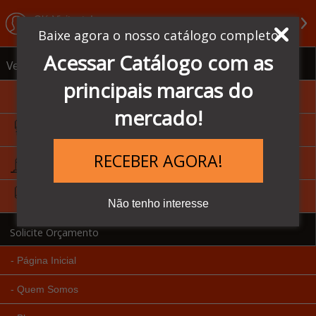
Olá Visitante!
Acesse sua conta e pedidos
Baixe agora o nosso catálogo completo
Acessar Catálogo com as
Ver todas as categorias
principais marcas do
Sensores Balluff
mercado!
IHM - Homem Máquina
RECEBER AGORA!
Inversores de Frequência
CLP's - Controlador Lógico
Não tenho interesse
Solicite Orçamento
Página Inicial
Quem Somos