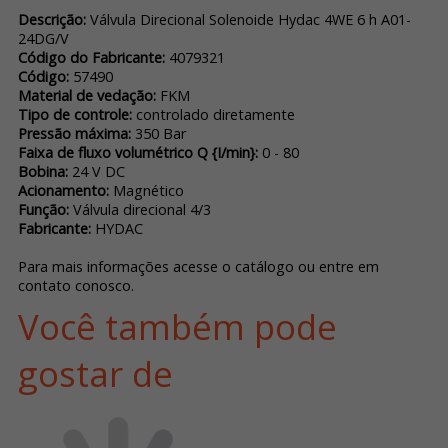
Descrição:
Válvula Direcional Solenoide Hydac 4WE 6 h A01-
24DG/V
Código do Fabricante:
4079321
Código:
57490
Material de vedação:
FKM
Tipo de controle:
controlado diretamente
Pressão máxima:
350 Bar
Faixa de fluxo volumétrico Q {I/min}:
0 - 80
Bobina:
24 V DC
Acionamento:
Magnético
Função:
Válvula direcional 4/3
Fabricante:
HYDAC
Para mais informações acesse o catálogo ou entre em
contato conosco.
Você também pode
gostar de