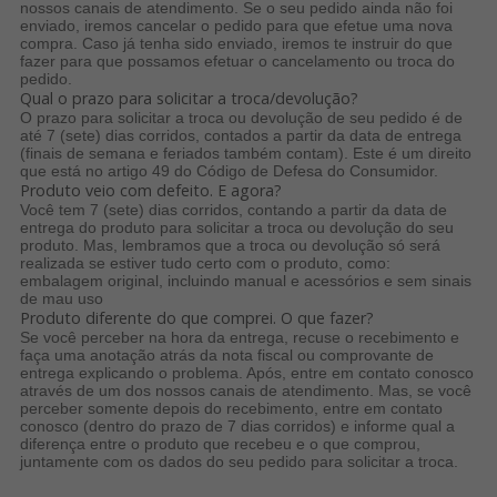
nossos canais de atendimento. Se o seu pedido ainda não foi
enviado, iremos cancelar o pedido para que efetue uma nova
compra. Caso já tenha sido enviado, iremos te instruir do que
fazer para que possamos efetuar o cancelamento ou troca do
pedido.
Qual o prazo para solicitar a troca/devolução?
O prazo para solicitar a troca ou devolução de seu pedido é de
até 7 (sete) dias corridos, contados a partir da data de entrega
(finais de semana e feriados também contam). Este é um direito
que está no artigo 49 do Código de Defesa do Consumidor.
Produto veio com defeito. E agora?
Você tem 7 (sete) dias corridos, contando a partir da data de
entrega do produto para solicitar a troca ou devolução do seu
produto. Mas, lembramos que a troca ou devolução só ser
realizada se estiver tudo certo com o produto, como:
embalagem original, incluindo manual e acessórios e sem sinais
de mau uso
Produto diferente do que comprei. O que fazer?
Se você perceber na hora da entrega, recuse o recebimento e
faça uma anotação atrás da nota fiscal ou comprovante de
entrega explicando o problema. Após, entre em contato conosco
através de um dos nossos canais de atendimento. Mas, se você
perceber somente depois do recebimento, entre em contato
conosco (dentro do prazo de 7 dias corridos) e informe qual a
diferença entre o produto que recebeu e o que comprou,
juntamente com os dados do seu pedido para solicitar a troca.