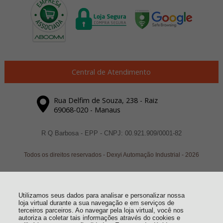
Central de Atendimento
Rua Delfim de Souza, 238 - Raiz
69068-020 - Manaus
R Q Barbosa - EPP - CNPJ: 00.921.909/0001-82
Todos os direitos reservados
-
Dexyi Automação Industrial
-
2026
Utilizamos seus dados para analisar e personalizar nossa
loja virtual durante a sua navegação e em serviços de
terceiros parceiros. Ao navegar pela loja virtual, você nos
autoriza a coletar tais informações através do cookies e