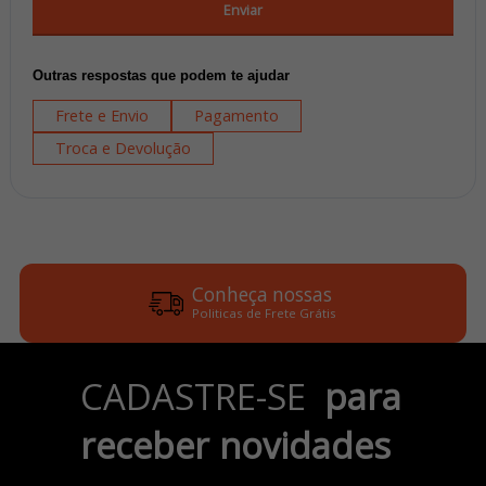
Enviar
Outras respostas que podem te ajudar
Frete e Envio
Pagamento
Troca e Devolução
Conheça nossas
Politicas de Frete Grátis
Parcele em até 6x
CADASTRE-SE
para
no Cartão de Crédito
receber novidades
Pix e Boleto