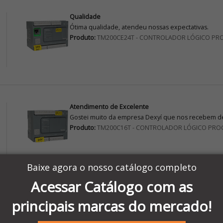
Qualidade
Ótima qualidade, atendeu nossas expectativas.
Produto:
TM200CE24T - CONTROLADOR LÓGICO PR
Atendimento de Excelente
Gostei muito da empresa Dexyí que nos recebem de
Produto:
TM200C16T - CONTROLADOR LÓGICO PRO
Baixe agora o nosso catálogo completo
Acessar Catálogo com as
AVALIAÇÃO
principais marcas do mercado!
Achei ótimo instrumento de fácil manuseio a parte 
Produto:
Multímetro Digital Data Hold Tensão AC/