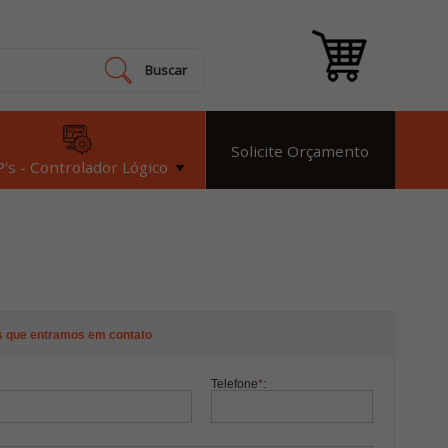
Buscar
Solicite Orçamento
's - Controlador Lógico
s que entramos em contato
Telefone
*
: