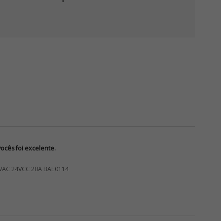
cês foi excelente.
VAC 24VCC 20A BAE0114