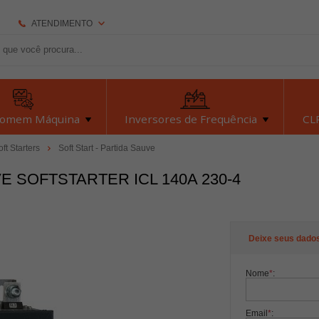
ATENDIMENTO
(92) 2126-7693
(92) 2126-7693
dexyiloja@dexyi.com.br
Homem Máquina
Inversores de Frequência
CLP
Atendimento Online
oft Starters
Soft Start - Partida Sauve
E SOFTSTARTER ICL 140A 230-4
Central de Ajuda
Deixe seus dado
Nome
*
:
Email
*
: