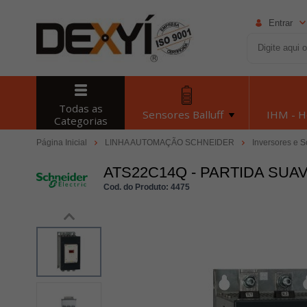
Entrar
Todas as
Sensores Balluff
IHM - 
Categorias
Página Inicial
LINHA AUTOMAÇÃO SCHNEIDER
Inversores e S
ATS22C14Q - PARTIDA SUAV
Cod. do Produto: 4475