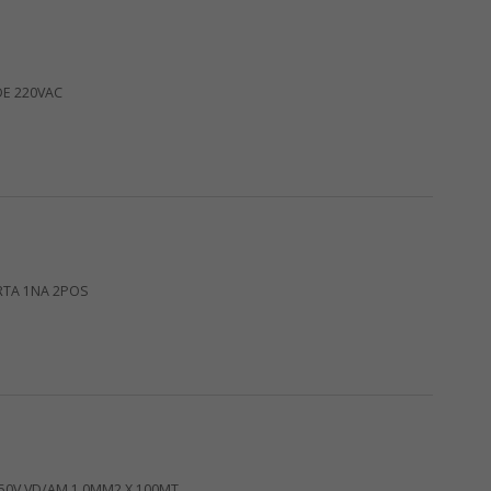
DE 220VAC
RTA 1NA 2POS
750V VD/AM 1,0MM2 X 100MT