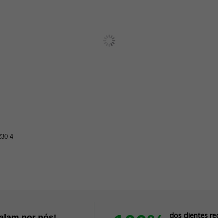
30-4
dos clientes 
falam por nós!