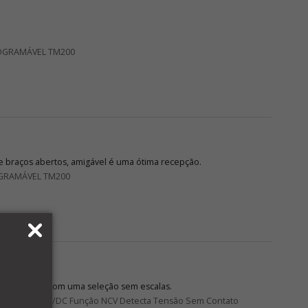
OGRAMÁVEL TM200
 braços abertos, amigável é uma ótima recepção.
GRAMÁVEL TM200
de leitura só com uma seleção sem escalas.
DC Corrente AC/DC Função NCV Detecta Tensão Sem Contato