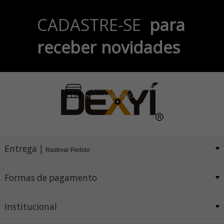
Parcele em até 6x
CADASTRE-SE
para
no Cartão de Crédito
receber novidades
Pix e Boleto
Conheça também
nossa LOJA FÍSICA
Entrega |
Rastrear Pedido
Formas de pagamento
Institucional