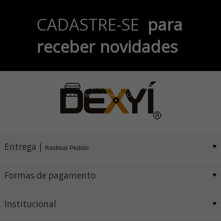
Parcele em até 6x
CADASTRE-SE
para
no Cartão de Crédito
receber novidades
Pix e Boleto
Conheça também
nossa LOJA FÍSICA
Entrega |
Rastrear Pedido
Formas de pagamento
Institucional