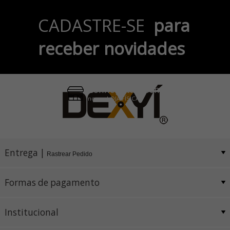
Parcele em até 6x
CADASTRE-SE
para
no Cartão de Crédito
receber novidades
Pix e Boleto
Conheça também
nossa LOJA FÍSICA
Entrega |
Rastrear Pedido
Formas de pagamento
Institucional