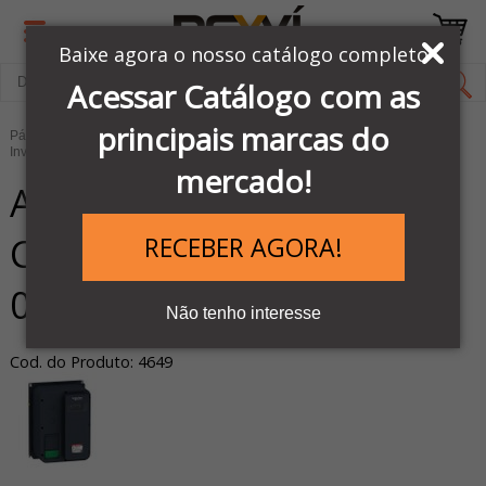
Baixe agora o nosso catálogo completo
Acessar Catálogo com as
principais marcas do
Página Inicial
LINHA AUTOMAÇÃO SCHNEIDER
Inversores e Soft Starters
Inversores de frequência
mercado!
ATV320U07N4W -
CONVERSOR FREQ.
RECEBER AGORA!
0.75KW 380V IP66
Não tenho interesse
Cod. do Produto: 4649