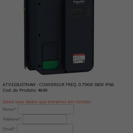
ATV320U07N4W - CONVERSOR FREQ. 0.75KW 380V IP66
Cod. do Produto: 4649
Deixe seus dados que entramos em contato
Nome
*
:
Telefone
*
:
Email
*
: