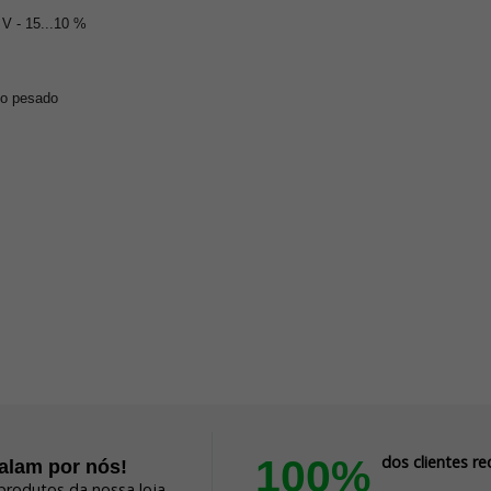
 V - 15...10 %
ho pesado
100%
dos clientes 
falam por nós!
produtos da nossa loja.