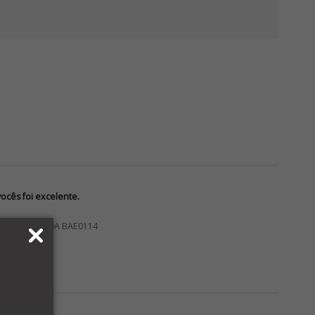
cês foi excelente.
VAC 24VCC 20A BAE0114