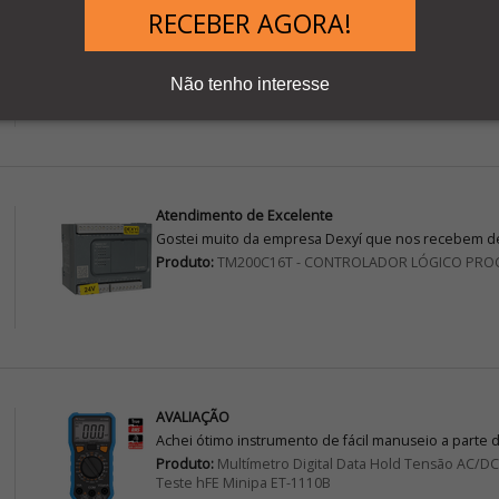
Qualidade
RECEBER AGORA!
Ótima qualidade, atendeu nossas expectativas.
Produto:
TM200CE24T - CONTROLADOR LÓGICO PR
Não tenho interesse
Atendimento de Excelente
Gostei muito da empresa Dexyí que nos recebem de
Produto:
TM200C16T - CONTROLADOR LÓGICO PRO
AVALIAÇÃO
Achei ótimo instrumento de fácil manuseio a parte 
Produto:
Multímetro Digital Data Hold Tensão AC/
Teste hFE Minipa ET-1110B