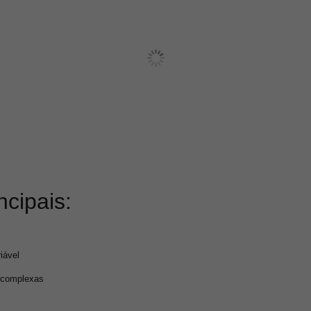
ncipais:
iável
complexas
320