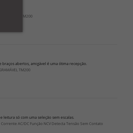
OGRAMÁVEL TM200
 braços abertos, amigável é uma ótima recepção.
GRAMÁVEL TM200
de leitura só com uma seleção sem escalas.
DC Corrente AC/DC Função NCV Detecta Tensão Sem Contato