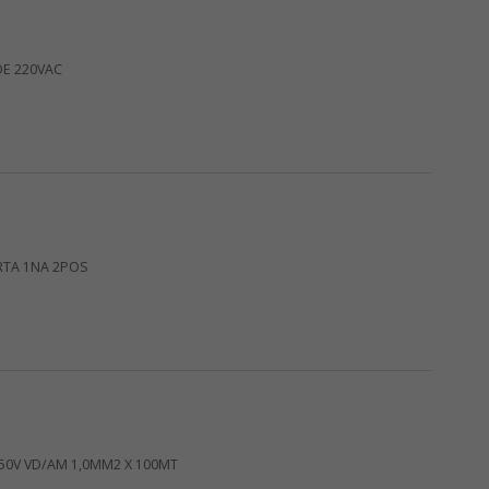
DE 220VAC
RTA 1NA 2POS
750V VD/AM 1,0MM2 X 100MT