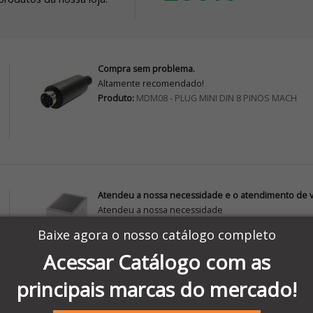
Compra sem problema.
Altamente recomendado!
Produto:
MDM08 - PLUG MINI DIN 8 PINOS MACH
Atendeu a nossa necessidade e o atendimento de vo
Atendeu a nossa necessidade
Produto:
272924 - FONTE CHAV 85~264VAC/100~240
Baixe agora o nosso catálogo completo
Acessar Catálogo com as
principais marcas do mercado!