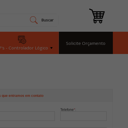
Buscar
Solicite Orçamento
's - Controlador Lógico
s que entramos em contato
Telefone
*
: