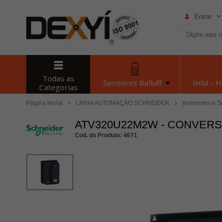
Entrar
Todas as
Sensores Balluff
IHM - 
Categorias
Página Inicial
LINHA AUTOMAÇÃO SCHNEIDER
Inversores e S
ATV320U22M2W - CONVERSO
Cod. do Produto: 4671