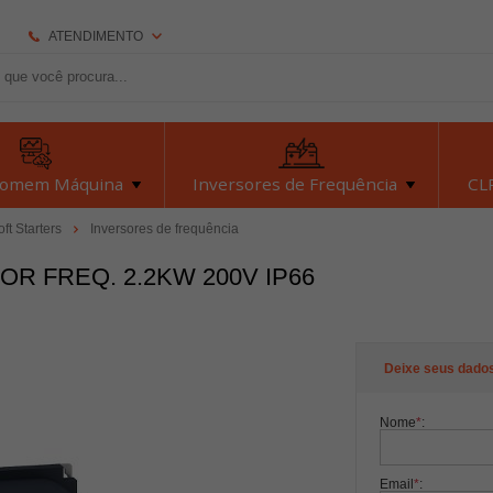
ATENDIMENTO
(92) 2126-7693
(92) 2126-7693
dexyiloja@dexyi.com.br
Homem Máquina
Inversores de Frequência
CLP
Atendimento Online
oft Starters
Inversores de frequência
R FREQ. 2.2KW 200V IP66
Central de Ajuda
Deixe seus dado
Nome
*
:
Email
*
: