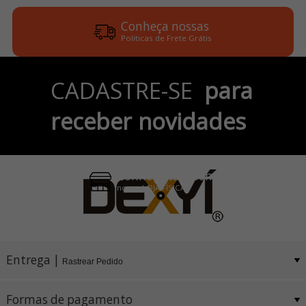
Conheça nossas
Politicas de Frete Grátis
Parcele em até 6x
CADASTRE-SE
para
no Cartão de Crédito
receber novidades
Pix e Boleto
Conheça também
nossa LOJA FÍSICA
Entrega |
Rastrear Pedido
Formas de pagamento