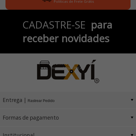
Politicas de Frete Grátis
Parcele em até 6x
CADASTRE-SE
para
no Cartão de Crédito
receber novidades
Pix e Boleto
Conheça também
nossa LOJA FÍSICA
Entrega |
Rastrear Pedido
Formas de pagamento
Institucional