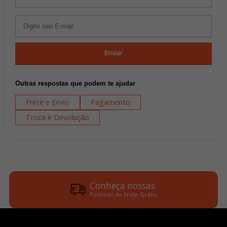
Enviar
Outras respostas que podem te ajudar
Frete e Envio
Pagamento
Troca e Devolução
Conheça nossas
Politicas de Frete Grátis
Parcele em até 6x