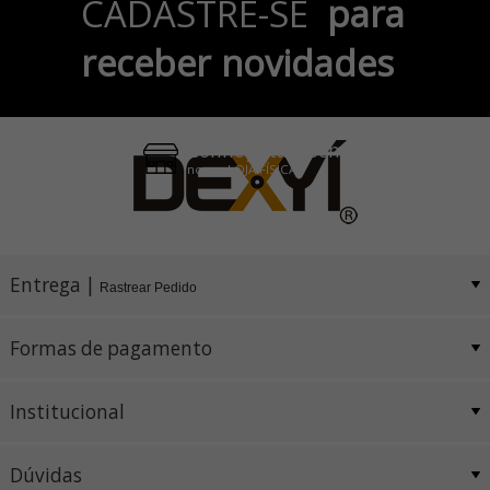
CADASTRE-SE
para
no Cartão de Crédito
receber novidades
Pix e Boleto
Conheça também
nossa LOJA FÍSICA
Entrega |
Rastrear Pedido
Formas de pagamento
Institucional
Dúvidas