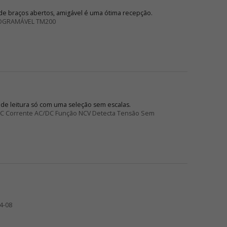
e braços abertos, amigável é uma ótima recepção.
OGRAMÁVEL TM200
 de leitura só com uma seleção sem escalas.
/DC Corrente AC/DC Função NCV Detecta Tensão Sem
4-08