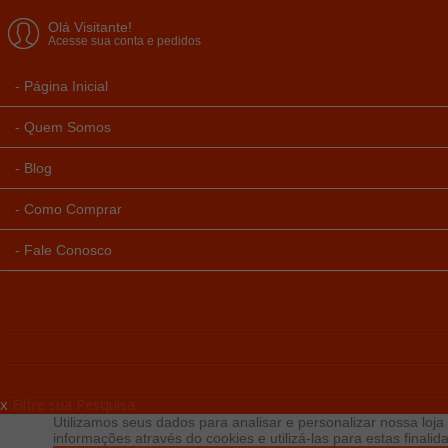
Olá Visitante!
Acesse sua conta e pedidos
Página Inicial
Quem Somos
Blog
Como Comprar
Fale Conosco
x
Filtre sua Pesquisa:
Utilizamos seus dados para analisar e personalizar nossa loja 
informações através do cookies e utilizá-las para estas final