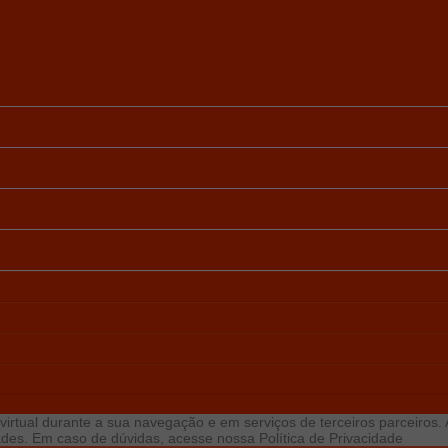
virtual durante a sua navegação e em serviços de terceiros parceiros. Ao
idades. Em caso de dúvidas, acesse nossa
Política de Privacidade