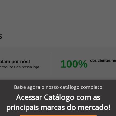
s
100%
dos clientes 
falam por nós!
produtos da nossa loja.
Baixe agora o nosso catálogo completo
Compra sem problema.
Acessar Catálogo com as
Altamente recomendado!
Produto:
MDM08 - PLUG MINI DIN 8 PINOS MACH
principais marcas do mercado!