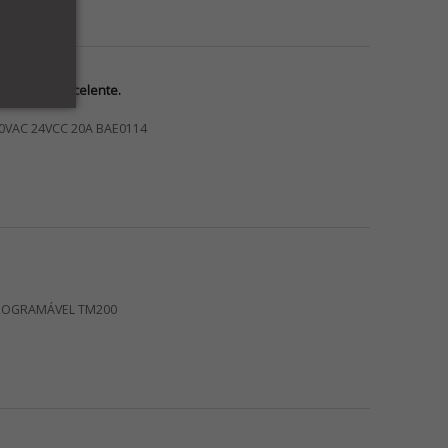
vocês foi excelente.
0VAC 24VCC 20A BAE0114
ROGRAMÁVEL TM200