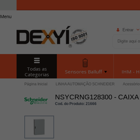
Menu
Entrar
Todas as
Sensores Balluff
IHM - 
Categorias
Página Inicial
LINHA AUTOMAÇÃO SCHNEIDER
Acessóri
NSYCRNG128300 - CAIXA
Cod. do Produto: 21666