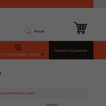
Buscar
Solicite Orçamento
's - Controlador Lógico
M
 que entramos em contato
Telefone
*
: