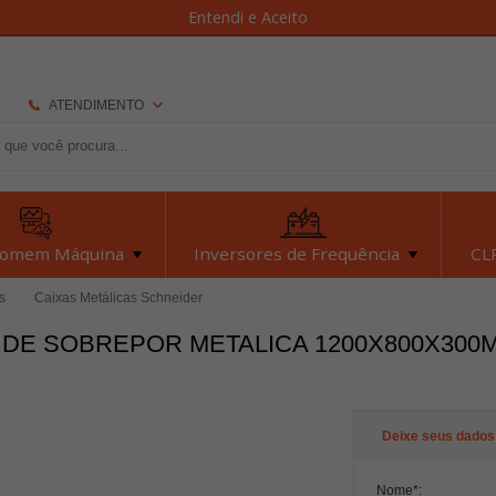
Entendi e Aceito
ATENDIMENTO
(92) 2126-7693
(92) 2126-7693
dexyiloja@dexyi.com.br
Homem Máquina
Inversores de Frequência
CLP
Atendimento Online
os
Caixas Metálicas Schneider
 DE SOBREPOR METALICA 1200X800X300
Central de Ajuda
Deixe seus dados
Nome
*
: