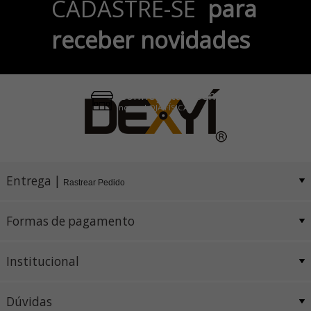
CADASTRE-SE
para
no Cartão de Crédito
receber novidades
Pix e Boleto
Conheça também
nossa LOJA FÍSICA
Entrega |
Rastrear Pedido
Formas de pagamento
Institucional
Dúvidas