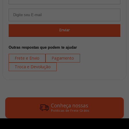
Enviar
Outras respostas que podem te ajudar
Frete e Envio
Pagamento
Troca e Devolução
Conheça nossas
Politicas de Frete Grátis
Parcele em até 6x