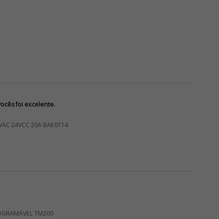
cês foi excelente.
VAC 24VCC 20A BAE0114
OGRAMÁVEL TM200