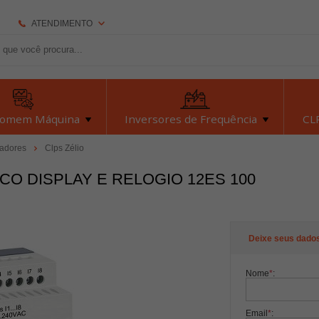
ATENDIMENTO
(92) 2126-7693
(92) 2126-7693
dexyiloja@dexyi.com.br
Homem Máquina
Inversores de Frequência
CLP
Atendimento Online
ladores
Clps Zélio
CO DISPLAY E RELOGIO 12ES 100
Central de Ajuda
Deixe seus dado
Nome
*
:
Email
*
: