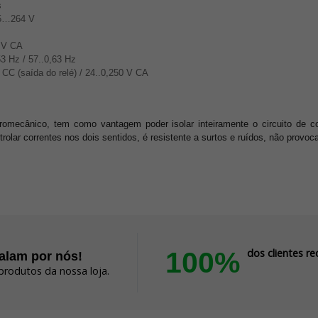
s
5…264 V
 V CA
53 Hz / 57..0,63 Hz
 CC (saída do relé) / 24..0,250 V CA
tromecânico, tem como vantagem poder isolar inteiramente o circuito de con
ar correntes nos dois sentidos, é resistente a surtos e ruídos, não provoca
100%
dos clientes 
falam por nós!
produtos da nossa loja.