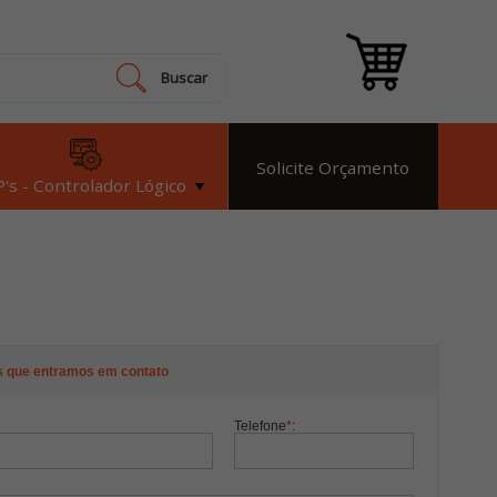
Buscar
Solicite Orçamento
's - Controlador Lógico
s que entramos em contato
Telefone
*
: