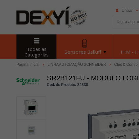
Entrar
Todas as
Sensores Balluff
IHM - 
Categorias
Página Inicial
LINHA AUTOMAÇÃO SCHNEIDER
Clps & Contro
SR2B121FU - MODULO LOGI
Cod. do Produto: 24338