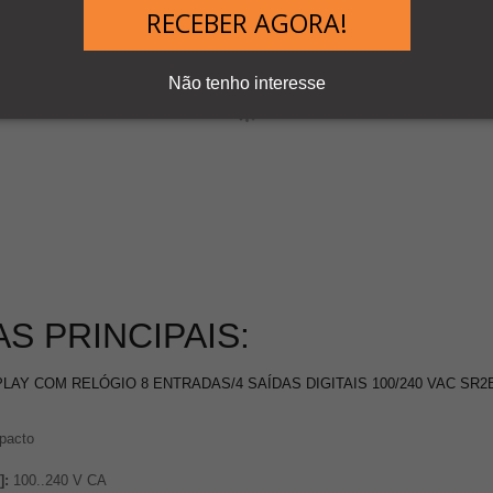
RECEBER AGORA!
Não tenho interesse
S PRINCIPAIS:
AY COM RELÓGIO 8 ENTRADAS/4 SAÍDAS DIGITAIS 100/240 VAC SR2
mpacto
]:
100..240 V CA