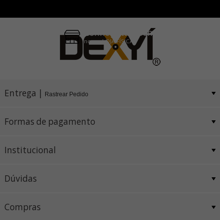
Pix e Boleto
Conheça também
nossa LOJA FÍSICA
Entrega |
Rastrear Pedido
Formas de pagamento
Institucional
Dúvidas
Compras