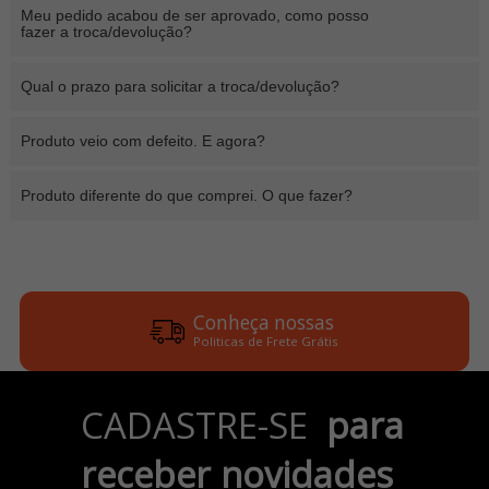
Meu pedido acabou de ser aprovado, como posso
fazer a troca/devolução?
Qual o prazo para solicitar a troca/devolução?
Produto veio com defeito. E agora?
Produto diferente do que comprei. O que fazer?
Conheça nossas
Politicas de Frete Grátis
Parcele em até 6x
CADASTRE-SE
para
no Cartão de Crédito
receber novidades