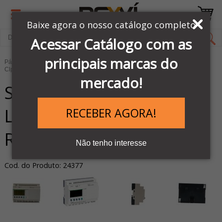
Baixe agora o nosso catálogo completo
Acessar Catálogo com as
principais marcas do
Página Inicial
LINHA AUTOMAÇÃO SCHNEIDER
Clps & Controladores
Clps Zélio
mercado!
SR3B261BD - MODULO
LOGICO DISPLAY E
RECEBER AGORA!
RELOGIO 26ES 24V
Não tenho interesse
Cod. do Produto: 24377