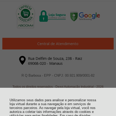
Central de Atendimento
Rua Delfim de Souza, 238 - Raiz
69068-020 - Manaus
R Q Barbosa - EPP - CNPJ: 00.921.909/0001-82
Todos os direitos reservados
-
Dexyi Automação Industrial
-
2026
Utilizamos seus dados para analisar e personalizar nossa
loja virtual durante a sua navegação e em serviços de
terceiros parceiros. Ao navegar pela loja virtual, você nos
autoriza a coletar tais informações através do cookies e
utilizá-las para estas finalidades. Em caso de dúvidas,