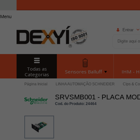
Menu
Entrar
Todas as
Sensores Balluff
IHM - 
Categorias
Página Inicial
LINHA AUTOMAÇÃO SCHNEIDER
Clps & Co
SRVSMB001 - PLACA MO
Cod. do Produto: 24464