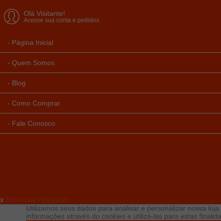
Olá Visitante!
Acesse sua conta e pedidos
Página Inicial
Quem Somos
Blog
Como Comprar
Fale Conosco
x
Filtre sua Pesquisa:
Utilizamos seus dados para analisar e personalizar nossa loja 
informações através do cookies e utilizá-las para estas final