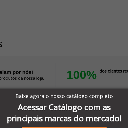
s
100%
dos clientes 
falam por nós!
produtos da nossa loja.
Baixe agora o nosso catálogo completo
Acessar Catálogo com as
Compra sem problema.
Altamente recomendado!
principais marcas do mercado!
Produto:
MDM08 - PLUG MINI DIN 8 PINOS MACH