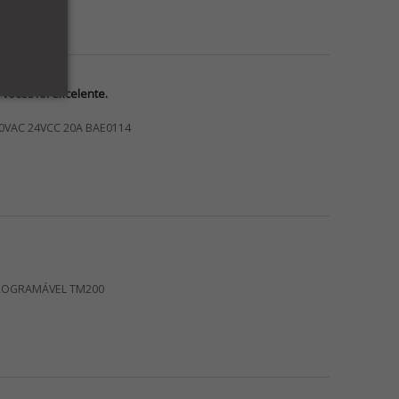
vocês foi excelente.
0VAC 24VCC 20A BAE0114
ROGRAMÁVEL TM200