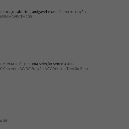
e braços abertos, amigável é uma ótima recepção.
OGRAMÁVEL TM200
 de leitura só com uma seleção sem escalas.
/DC Corrente AC/DC Função NCV Detecta Tensão Sem
4-08