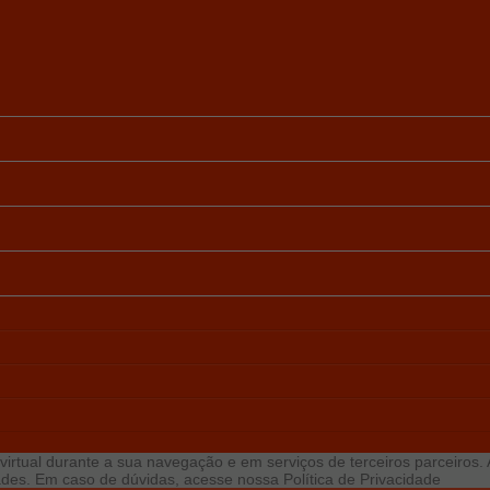
virtual durante a sua navegação e em serviços de terceiros parceiros. Ao
idades. Em caso de dúvidas, acesse nossa
Política de Privacidade