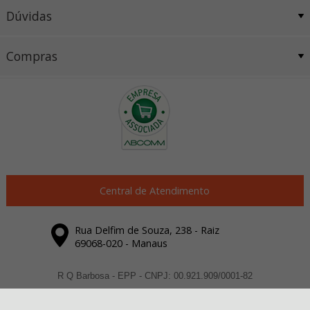
Dúvidas
Compras
Central de Atendimento
Rua Delfim de Souza, 238 - Raiz
69068-020 - Manaus
R Q Barbosa - EPP - CNPJ: 00.921.909/0001-82
Todos os direitos reservados
-
Dexyi Automação Industrial
-
2026