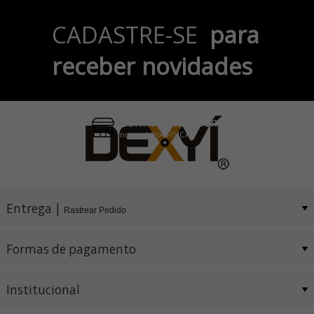
Parcele em até 6x
CADASTRE-SE
para
no Cartão de Crédito
receber novidades
Pix e Boleto
Conheça também
nossa LOJA FÍSICA
Entrega |
Rastrear Pedido
Formas de pagamento
Institucional