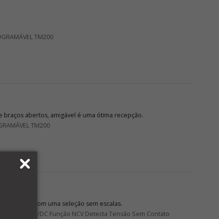
OGRAMÁVEL TM200
 braços abertos, amigável é uma ótima recepção.
GRAMÁVEL TM200
de leitura só com uma seleção sem escalas.
DC Corrente AC/DC Função NCV Detecta Tensão Sem Contato