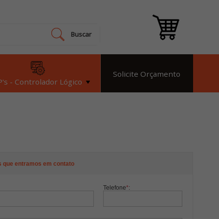
Buscar
Solicite Orçamento
's - Controlador Lógico
s que entramos em contato
Telefone
*
: