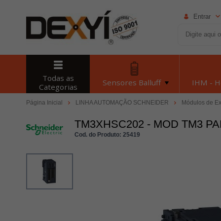
Entrar
Todas as
Sensores Balluff
IHM - 
Categorias
Página Inicial
LINHA AUTOMAÇÃO SCHNEIDER
Módulos de E
TM3XHSC202 - MOD TM3 P
Cod. do Produto: 25419