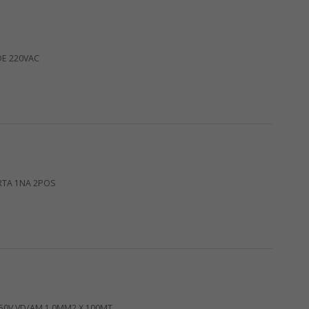
DE 220VAC
RTA 1NA 2POS
750V VD/AM 1,0MM2 X 100MT