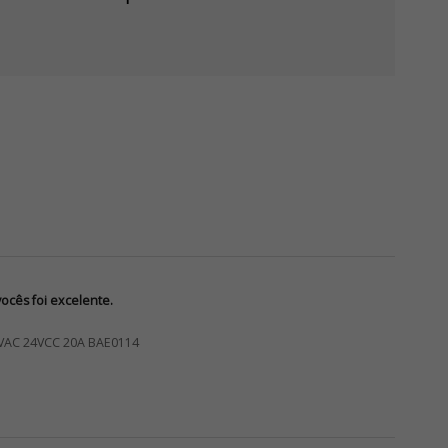
cês foi excelente.
VAC 24VCC 20A BAE0114