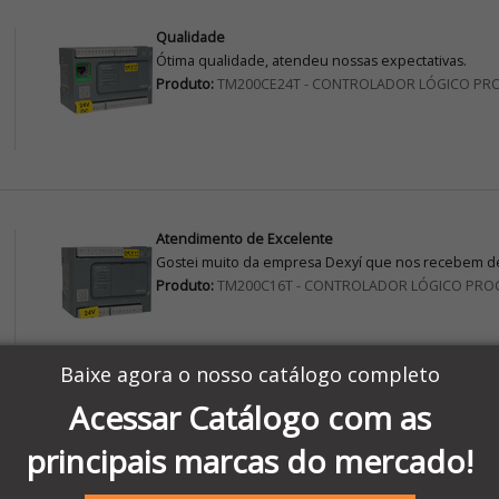
Qualidade
Ótima qualidade, atendeu nossas expectativas.
Produto:
TM200CE24T - CONTROLADOR LÓGICO PR
Atendimento de Excelente
Gostei muito da empresa Dexyí que nos recebem de
Produto:
TM200C16T - CONTROLADOR LÓGICO PRO
Baixe agora o nosso catálogo completo
Acessar Catálogo com as
AVALIAÇÃO
principais marcas do mercado!
Achei ótimo instrumento de fácil manuseio a parte 
Produto:
Multímetro Digital Data Hold Tensão AC/