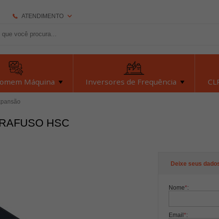
ATENDIMENTO
(92) 2126-7693
(92) 2126-7693
dexyiloja@dexyi.com.br
Homem Máquina
Inversores de Frequência
CLP
Atendimento Online
xpansão
ARAFUSO HSC
Central de Ajuda
Deixe seus dado
Nome
*
:
Email
*
: