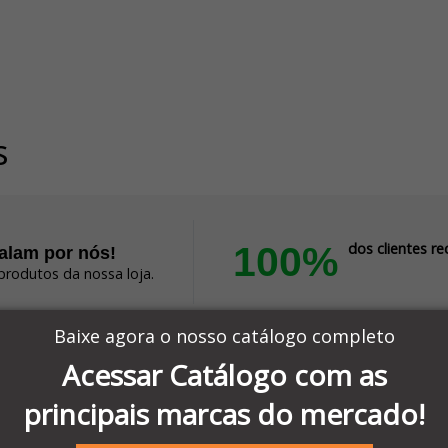
s
100%
dos clientes 
falam por nós!
produtos da nossa loja.
Baixe agora o nosso catálogo completo
Acessar Catálogo com as
Compra sem problema.
Altamente recomendado!
principais marcas do mercado!
Produto:
MDM08 - PLUG MINI DIN 8 PINOS MACH