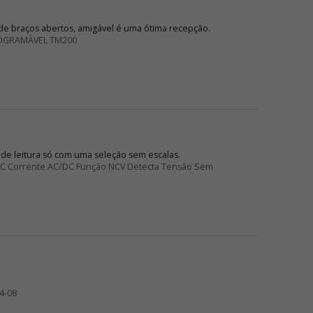
e braços abertos, amigável é uma ótima recepção.
OGRAMÁVEL TM200
 de leitura só com uma seleção sem escalas.
/DC Corrente AC/DC Função NCV Detecta Tensão Sem
4-08