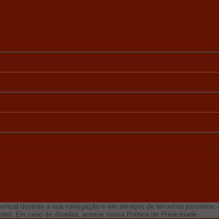
virtual durante a sua navegação e em serviços de terceiros parceiros. Ao
idades. Em caso de dúvidas, acesse nossa
Política de Privacidade