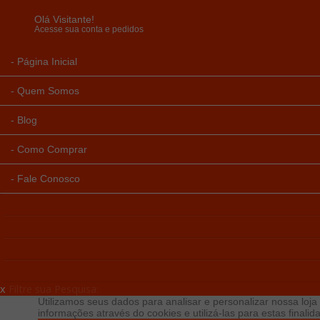
Olá Visitante!
Acesse sua conta e pedidos
Página Inicial
Quem Somos
Blog
Como Comprar
Fale Conosco
x
Filtre sua Pesquisa:
Utilizamos seus dados para analisar e personalizar nossa loja 
informações através do cookies e utilizá-las para estas final