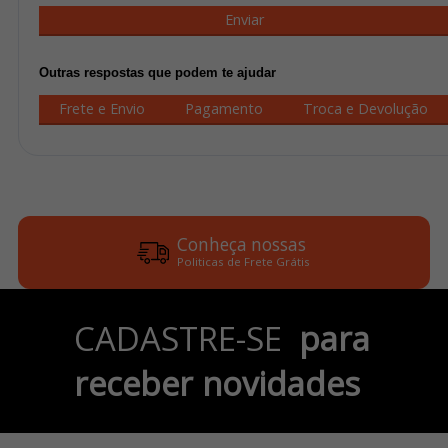
Enviar
Outras respostas que podem te ajudar
Frete e Envio
Pagamento
Troca e Devolução
Conheça nossas
Politicas de Frete Grátis
Parcele em até 6x
CADASTRE-SE
para
no Cartão de Crédito
receber novidades
Pix e Boleto