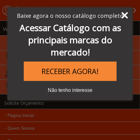
Olá Visitante!
Acesse sua conta e pedidos
Baixe agora o nosso catálogo completo
Acessar Catálogo com as
Ver todas as categorias
principais marcas do
Sensores Balluff
mercado!
IHM - Homem Máquina
RECEBER AGORA!
Inversores de Frequência
CLP's - Controlador Lógico
Não tenho interesse
Solicite Orçamento
Página Inicial
Quem Somos