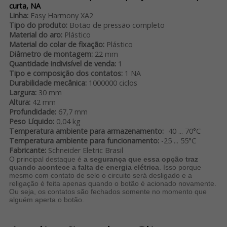
curta, NA
Linha:
Easy Harmony XA2
Tipo do produto:
Botão de pressão completo
Material do aro:
Plástico
Material do colar de fixação:
Plástico
Diâmetro de montagem:
22 mm
Quantidade indivisível de venda:
1
Tipo e composição dos contatos:
1 NA
Durabilidade mecânica:
1000000 ciclos
Largura:
30 mm
Altura:
42 mm
Profundidade:
67,7 mm
Peso Líquido:
0,04 kg
Temperatura ambiente para armazenamento:
-40 ... 70°C
Temperatura ambiente para funcionamento:
-25 ... 55°C
Fabricante:
Schneider Eletric Brasil
O principal destaque é
a segurança que essa opção traz
quando acontece a falta de energia elétrica
. Isso porque
mesmo com contato de selo o circuito será desligado e a
religação é feita apenas quando o botão é acionado novamente.
Ou seja, os contatos são fechados somente no momento que
alguém aperta o botão.