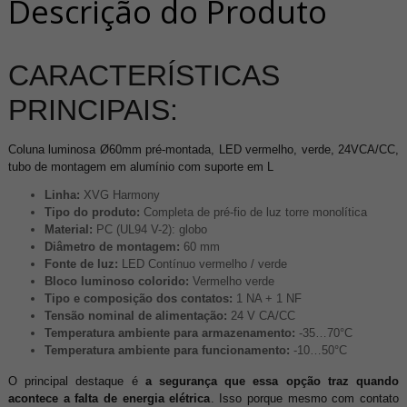
Descrição do Produto
CARACTERÍSTICAS
PRINCIPAIS:
Coluna luminosa Ø60mm pré-montada, LED vermelho, verde, 24VCA/CC,
tubo de montagem em alumínio com suporte em L
Linha:
XVG Harmony
Tipo do produto:
Completa de pré-fio de luz torre monolítica
Material:
PC (UL94 V-2): globo
Diâmetro de montagem:
60 mm
Fonte de luz:
LED Contínuo vermelho / verde
Bloco luminoso colorido:
Vermelho verde
Tipo e composição dos contatos:
1 NA + 1 NF
Tensão nominal de alimentação:
24 V CA/CC
Temperatura ambiente para armazenamento:
-35…70°C
Temperatura ambiente para funcionamento:
-10…50°C
O principal destaque é
a segurança que essa opção traz quando
acontece a falta de energia elétrica
. Isso porque mesmo com contato