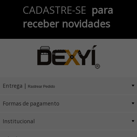
Parcele em até 6x
CADASTRE-SE
para
no Cartão de Crédito
receber novidades
Pix e Boleto
Conheça também
nossa LOJA FÍSICA
Entrega |
Rastrear Pedido
Formas de pagamento
Institucional