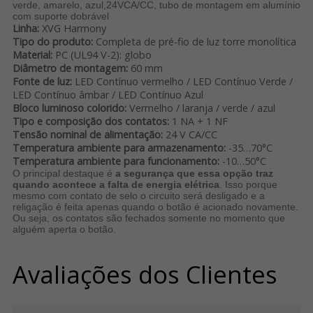
verde, amarelo, azul,24VCA/CC, tubo de montagem em alumínio
com suporte dobrável
Linha:
XVG Harmony
Tipo do produto:
Completa de pré-fio de luz torre monolítica
Material:
PC (UL94 V-2): globo
Diâmetro de montagem:
60 mm
Fonte de luz:
LED Contínuo vermelho / LED Contínuo Verde /
LED Contínuo âmbar / LED Contínuo Azul
Bloco luminoso colorido:
Vermelho / laranja / verde / azul
Tipo e composição dos contatos:
1 NA + 1 NF
Tensão nominal de alimentação:
24 V CA/CC
Temperatura ambiente para armazenamento:
-35…70°C
Temperatura ambiente para funcionamento:
-10…50°C
O principal destaque é
a segurança que essa opção traz
quando acontece a falta de energia elétrica
. Isso porque
mesmo com contato de selo o circuito será desligado e a
religação é feita apenas quando o botão é acionado novamente.
Ou seja, os contatos são fechados somente no momento que
alguém aperta o botão.
Avaliações dos Clientes