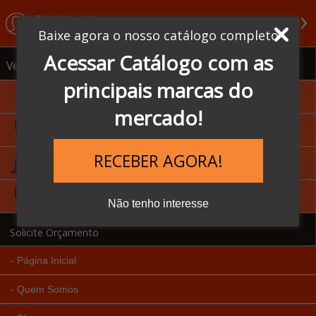
Olá Visitante!
Acesse sua conta e pedidos
Baixe agora o nosso catálogo completo
Acessar Catálogo com as
Ver todas as categorias
principais marcas do
Sensores Balluff
mercado!
IHM - Homem Máquina
RECEBER AGORA!
Inversores de Frequência
CLP's - Controlador Lógico
Não tenho interesse
Solicite Orçamento
Página Inicial
Quem Somos