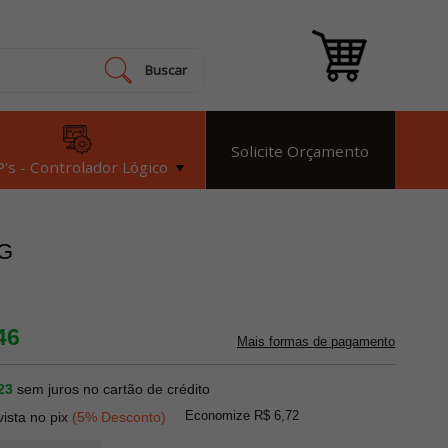
Buscar
Solicite Orçamento
's - Controlador Lógico
NG
46
Mais formas de pagamento
23
sem juros no cartão de crédito
Economize R$ 6,72
vista no pix
(5% Desconto)