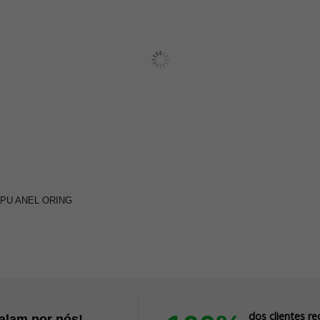
 PU ANEL ORING
dos clientes 
falam por nós!