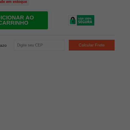
ade em estoque
ICIONAR AO
CARRINHO
razo
134
PONTOS