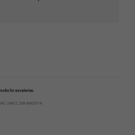
cês foi excelente.
VAC 24VCC 20A BAE0114