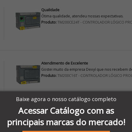
Qualidade
Ótima qualidade, atendeu nossas expectativas.
Produto:
TM200CE24T - CONTROLADOR LÓGICO PR
Atendimento de Excelente
Gostei muito da empresa Dexyí que nos recebem de
Produto:
TM200C16T - CONTROLADOR LÓGICO PRO
Baixe agora o nosso catálogo completo
Acessar Catálogo com as
AVALIAÇÃO
principais marcas do mercado!
Achei ótimo instrumento de fácil manuseio a parte 
Produto:
Multímetro Digital Data Hold Tensão AC/