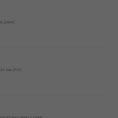
DE 220VAC
RTA 1NA 2POS
750V VD/AM 1,0MM2 X 100MT