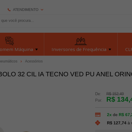
ATENDIMENTO
(92) 2126-7693
(92) 2126-7693
dexyiloja@dexyi.com.br
Homem Máquina
Inversores de Frequência
CLP
Atendimento Online
neumáticos
Acessórios
BOLO 32 CIL IA TECNO VED PU ANEL ORI
Central de Ajuda
De:
R$ 152,49
R$ 134,
Por:
2x
de
R$ 67,
R$ 127,74
à 