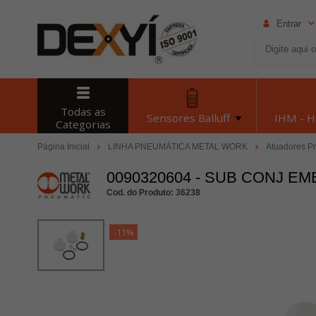
Entrar
Todas as
Sensores Balluff
IHM - 
Categorias
Página Inicial
LINHA PNEUMÁTICA METAL WORK
Atuadores P
0090320604 - SUB CONJ EM
Cod. do Produto: 36238
-11%