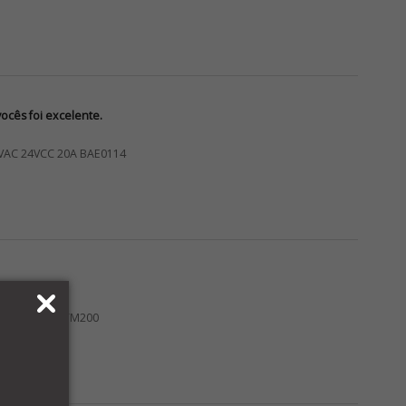
cês foi excelente.
VAC 24VCC 20A BAE0114
OGRAMÁVEL TM200