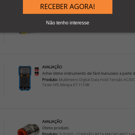
RECEBER AGORA!
Atendimento de Excelente
Gostei muito da empresa Dexyí que nos recebem de
Não tenho interesse
Produto:
TM200C16T - CONTROLADOR LÓGICO PRO
AVALIAÇÃO
Achei ótimo instrumento de fácil manuseio a parte 
Produto:
Multímetro Digital Data Hold Tensão AC/
Teste hFE Minipa ET-1110B
AVALIAÇÃO
Ótimo produto.
Produto:
2L01010 - CONEXÃO RETA MACHO INST 1/4