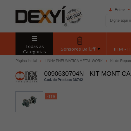
Entrar
Todas as
Sensores Balluff
IHM - 
Categorias
Página Inicial
LINHA PNEUMÁTICA METAL WORK
Kit de Repar
0090630704N - KIT MONT CA
Cod. do Produto: 36742
-11%