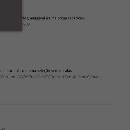
 braços abertos, amigável é uma ótima recepção.
GRAMÁVEL TM200
de leitura só com uma seleção sem escalas.
DC Corrente AC/DC Função NCV Detecta Tensão Sem Contato
-08