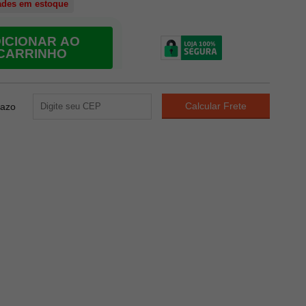
ades em estoque
ICIONAR AO
CARRINHO
razo
1145
PONTOS