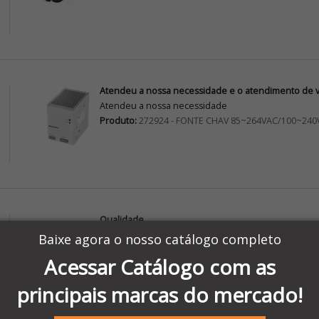
Atendeu a nossa necessidade e o atendimento de vo
Atendeu a nossa necessidade
Produto:
272924 - FONTE CHAV 85~264VAC/100~240
Qualidade
Ótima qualidade, atendeu nossas expectativas.
Baixe agora o nosso catálogo completo
Produto:
TM200CE24T - CONTROLADOR LÓGICO PR
Acessar Catálogo com as
principais marcas do mercado!