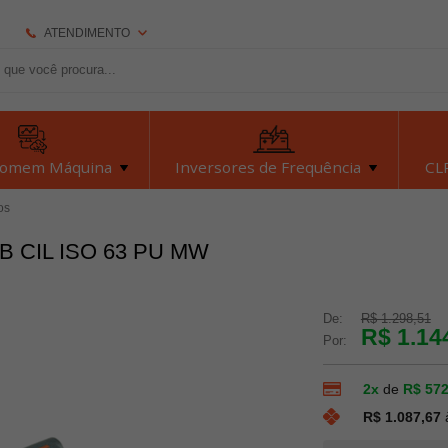
ATENDIMENTO
(92) 2126-7693
(92) 2126-7693
dexyiloja@dexyi.com.br
Homem Máquina
Inversores de Frequência
CLP
Atendimento Online
os
B CIL ISO 63 PU MW
Central de Ajuda
De:
R$ 1.298,51
R$ 1.14
Por:
2x
de
R$ 572
R$ 1.087,67