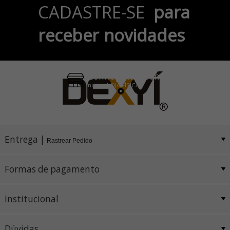
Parcele em até 6x
CADASTRE-SE
para
no Cartão de Crédito
receber novidades
Pix e Boleto
Conheça também
nossa LOJA FÍSICA
Entrega |
Rastrear Pedido
Formas de pagamento
Institucional
Dúvidas