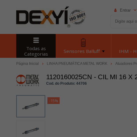
Entrar
Todas as
Sensores Balluff
IHM - 
Categorias
Página Inicial
LINHA PNEUMÁTICA METAL WORK
Atuadores P
1120160025CN - CIL MI 16 X
Cod. do Produto: 44706
-15%