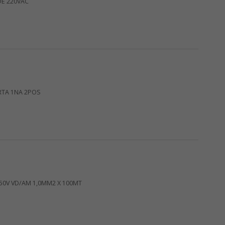
DE 220VAC
RTA 1NA 2POS
750V VD/AM 1,0MM2 X 100MT