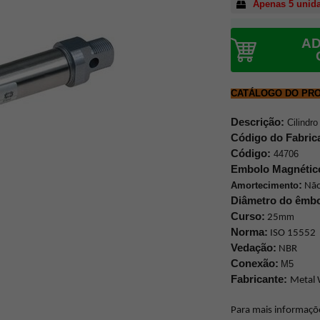
Apenas 5 unid
AD
CATÁLOGO DO PR
Descrição:
Cilindr
Código do Fabric
Código:
44706
Embolo Magnétic
:
Amortecimento
Nã
Diâmetro do êmbo
Curso:
25
mm
Norma:
ISO 15552
Vedação:
NBR
Conexão:
M5
Fabricante:
Metal
Para mais informaçõ