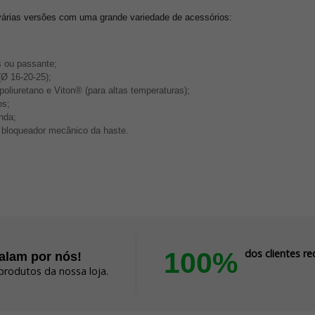
 várias versões com uma grande variedade de acessórios:
s ou passante;
Ø 16-20-25);
oliuretano e Viton® (para altas temperaturas);
os;
nda;
 e bloqueador mecânico da haste.
100%
dos clientes 
falam por nós!
produtos da nossa loja.