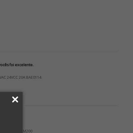
cês foi excelente.
VAC 24VCC 20A BAE0114
OGRAMÁVEL TM200