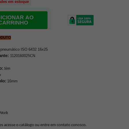
ades em estoque
ICIONAR AO
CARRINHO
ODUTO
o pneumático ISO 6432 16x25
ante:
1120160025CN
o:
Sim
o
lo:
16mm
 Work
es acesse o catálogo ou entre em contato conosco.