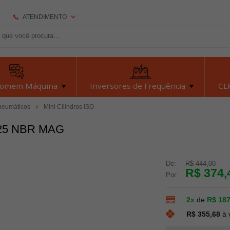
ATENDIMENTO
(92) 2126-7693
(92) 2126-7693
dexyiloja@dexyi.com.br
Homem Máquina
Inversores de Frequência
CLP
Atendimento Online
neumáticos
Mini Cilindros ISO
 25 NBR MAG
Central de Ajuda
De:
R$ 444,00
R$ 374,
Por:
2x
de
R$ 187
R$ 355,68
à 