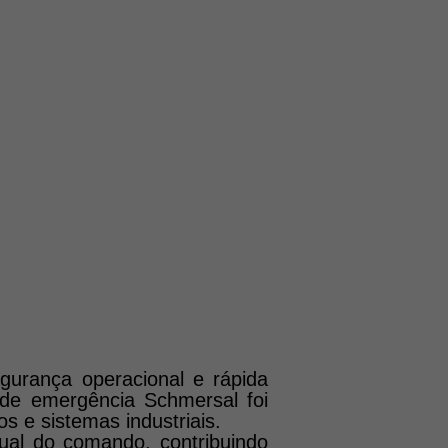
7
PONTOS
egurança operacional e rápida
o de emergência Schmersal foi
os e sistemas industriais.
sual do comando, contribuindo