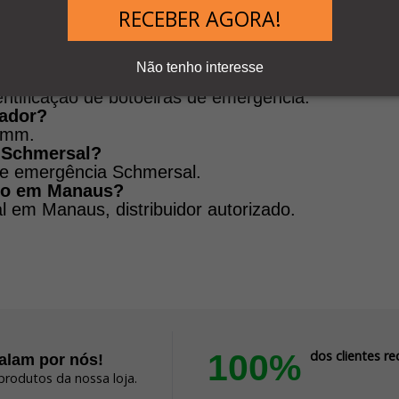
RECEBER AGORA!
)
Não tenho interesse
ara botão de emergência?
entificação de botoeiras de emergência.
cador?
 mm.
 Schmersal?
de emergência Schmersal.
to em Manaus?
 em Manaus, distribuidor autorizado.
100%
dos clientes 
falam por nós!
produtos da nossa loja.