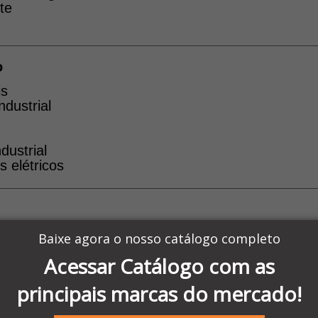
nte
o
is
dustrial
dustrial
 elétricos
e eficiente
Baixe agora o nosso catálogo completo
ambiente industrial
Acessar Catálogo com as
s elétricos
racional
principais marcas do mercado!
s Schmersal
mação Industrial em Manaus, distribuidor autoriza