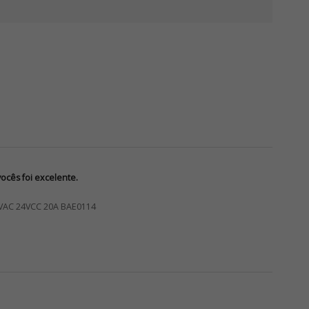
cês foi excelente.
VAC 24VCC 20A BAE0114