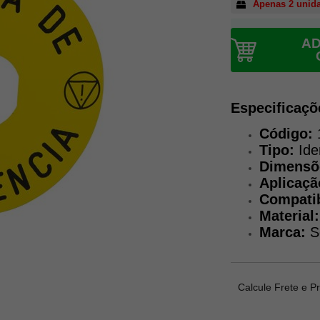
Apenas 2 unid
AD
Especificaçõ
Código:
Tipo:
Ide
Dimensõ
Aplicaçã
Compatib
Material:
Marca:
S
Calcule Frete e P