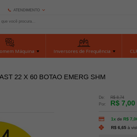
ATENDIMENTO
(92) 2126-7693
(92) 2126-7693
dexyiloja@dexyi.com.br
Homem Máquina
Inversores de Frequência
CLP
Atendimento Online
LAST 22 X 60 BOTAO EMERG SHM
Central de Ajuda
De:
R$ 8,74
R$ 7,00
Por:
1x
de
R$ 7,0
R$ 6,65
à vis