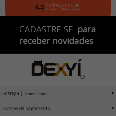
Conheça nossas
Politicas de Frete Grátis
Parcele em até 6x
CADASTRE-SE
para
no Cartão de Crédito
receber novidades
Pix e Boleto
Conheça também
nossa LOJA FÍSICA
Entrega |
Rastrear Pedido
Formas de pagamento