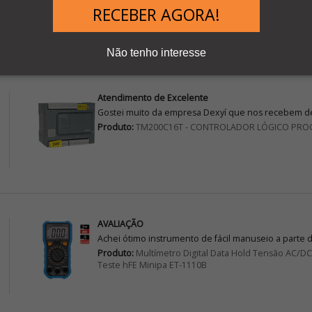
Produto:
TM200CE24T - CONTROLADOR LÓGICO PR
RECEBER AGORA!
Não tenho interesse
Atendimento de Excelente
Gostei muito da empresa Dexyí que nos recebem de
Produto:
TM200C16T - CONTROLADOR LÓGICO PRO
AVALIAÇÃO
Achei ótimo instrumento de fácil manuseio a parte 
Produto:
Multímetro Digital Data Hold Tensão AC/
Teste hFE Minipa ET-1110B