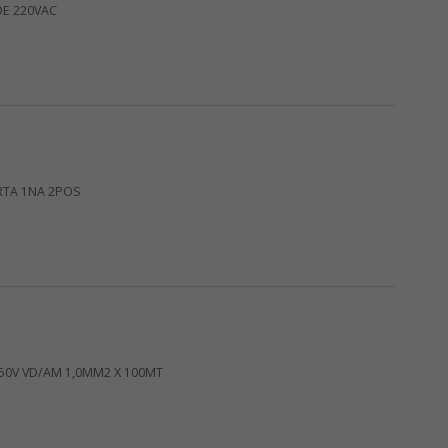
DE 220VAC
RTA 1NA 2POS
750V VD/AM 1,0MM2 X 100MT