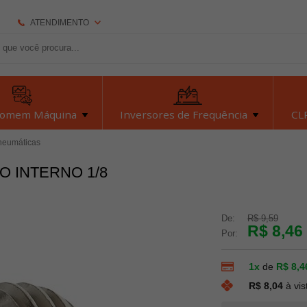
ATENDIMENTO
(92) 2126-7693
(92) 2126-7693
dexyiloja@dexyi.com.br
Homem Máquina
Inversores de Frequência
CLP
Atendimento Online
neumáticas
O INTERNO 1/8
Central de Ajuda
De:
R$ 9,59
R$ 8,46
Por:
1x
de
R$ 8,4
R$ 8,04
à vis