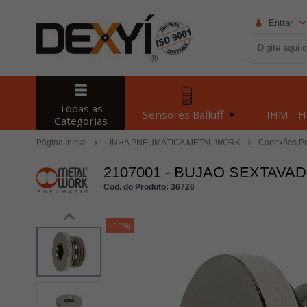
Entrar
Todas as
Sensores Balluff
IHM - 
Categorias
Página Inicial
LINHA PNEUMÁTICA METAL WORK
Conexões P
2107001 - BUJAO SEXTAVAD
Cod. do Produto: 36726
-11%