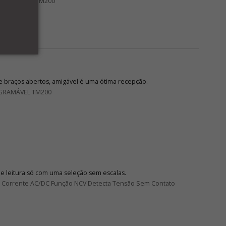
OGRAMÁVEL TM200
 braços abertos, amigável é uma ótima recepção.
GRAMÁVEL TM200
de leitura só com uma seleção sem escalas.
DC Corrente AC/DC Função NCV Detecta Tensão Sem Contato