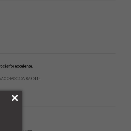
cês foi excelente.
VAC 24VCC 20A BAE0114