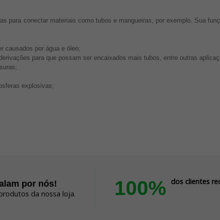
s ​​para conectar materiais como tubos e mangueiras, por exemplo. Sua funçã
r causados por água e óleo;
derivações para que possam ser encaixados mais tubos, entre outras aplicaç
suras;
sferas explosivas;
100%
dos clientes 
falam por nós!
produtos da nossa loja.