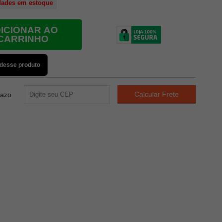
dades em estoque
ICIONAR AO
CARRINHO
 desse produto
razo
8
PONTOS