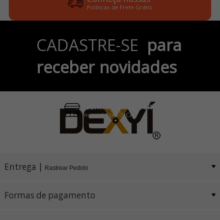
Politicas de Frete Grátis
Parcele em até 6x
CADASTRE-SE
para
no Cartão de Crédito
receber novidades
Pix e Boleto
Conheça também
nossa LOJA FÍSICA
Entrega |
Rastrear Pedido
Formas de pagamento