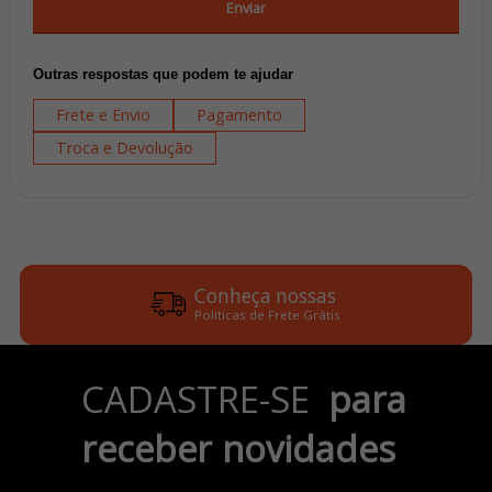
Enviar
Outras respostas que podem te ajudar
Frete e Envio
Pagamento
Troca e Devolução
Conheça nossas
Politicas de Frete Grátis
Parcele em até 6x
CADASTRE-SE
para
no Cartão de Crédito
receber novidades
Pix e Boleto