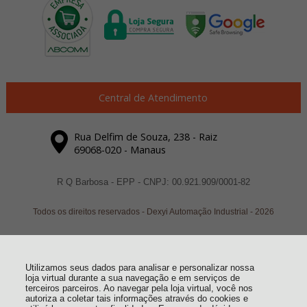
Central de Atendimento
Rua Delfim de Souza, 238 - Raiz
69068-020 - Manaus
R Q Barbosa - EPP - CNPJ: 00.921.909/0001-82
Todos os direitos reservados
-
Dexyi Automação Industrial
-
2026
Utilizamos seus dados para analisar e personalizar nossa
loja virtual durante a sua navegação e em serviços de
terceiros parceiros. Ao navegar pela loja virtual, você nos
autoriza a coletar tais informações através do cookies e