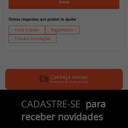
Enviar
Outras respostas que podem te ajudar
Frete e Envio
Pagamento
Troca e Devolução
Conheça nossas
Politicas de Frete Grátis
Parcele em até 6x
CADASTRE-SE
para
no Cartão de Crédito
receber novidades
Pix e Boleto