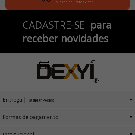
Politicas de Frete Grátis
Parcele em até 6x
CADASTRE-SE
para
no Cartão de Crédito
receber novidades
Pix e Boleto
Conheça também
nossa LOJA FÍSICA
Entrega |
Rastrear Pedido
Formas de pagamento
Institucional