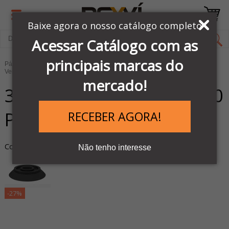
Baixe agora o nosso catálogo completo
Acessar Catálogo com as
principais marcas do
Página Inicial
LINHA VENTOSAS E BOMBAS PIAB
Ventosas de Vácuo
Ventosas Redondas
mercado!
3150132P - VENTOSA F110
PLANA NPV PR F110.30
RECEBER AGORA!
Cod. do Produto: 35053
Não tenho interesse
-27%