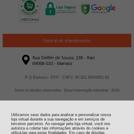
Central de Atendimento
Rua Delfim de Souza, 238 - Raiz
69068-020 - Manaus
R Q Barbosa - EPP - CNPJ: 00.921.909/0001-82
Todos os direitos reservados
-
Dexyi Automação Industrial
-
2026
Utilizamos seus dados para analisar e personalizar nossa
loja virtual durante a sua navegação e em serviços de
terceiros parceiros. Ao navegar pela loja virtual, você nos
autoriza a coletar tais informações através do cookies e
utilizá-las para estas finalidades. Em caso de dúvidas,