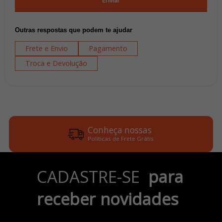
Enviar
Outras respostas que podem te ajudar
Frete e Envio
Pagamento
Troca e Devolução
Conheça nossas
Politicas de Frete Grátis
Parcele em até 6x
CADASTRE-SE
para
no Cartão de Crédito
receber novidades
Pix e Boleto